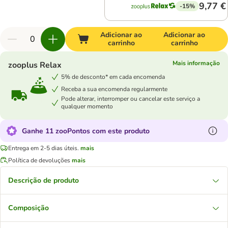
9,77 €
-15%
Adicionar ao
Adicionar ao
carrinho
carrinho
Mais informação
zooplus Relax
5% de desconto* em cada encomenda
Receba a sua encomenda regularmente
Pode alterar, interromper ou cancelar este serviço a
qualquer momento
Ganhe 11 zooPontos com este produto
Entrega em 2-5 dias úteis.
mais
Política de devoluções
mais
Descrição de produto
Composição