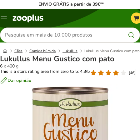
ENVIO GRÁTIS a partir de 39€**
Menu
Pesquisar
produtos
Cães
Comida húmida
Lukullus
Lukullus Menu Gustico com pato
Lukullus Menu Gustico com pato
6 x 400 g
This is a stars rating area from zero to 5: 4.3/5
(
46
)
Dar opinião