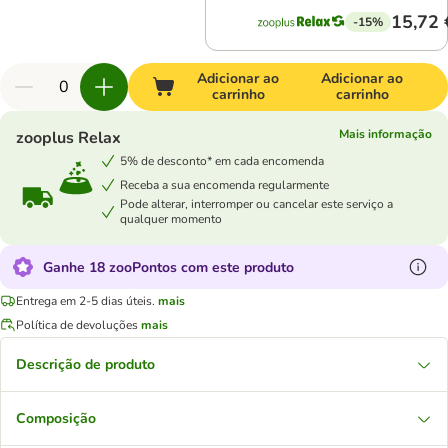
15,72 
-15%
Adicionar ao
Adicionar ao
carrinho
carrinho
Mais informação
zooplus Relax
5% de desconto* em cada encomenda
Receba a sua encomenda regularmente
Pode alterar, interromper ou cancelar este serviço a
qualquer momento
Ganhe 18 zooPontos com este produto
Entrega em 2-5 dias úteis.
mais
Política de devoluções
mais
Descrição de produto
Composição