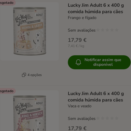
sgotado
Lucky Jim Adult 6 x 400 g
comida húmida para cães
Frango e fígado
Sem avaliações
17,79 €
7,41 € / kg
Notificar assim que
disponível
4 opções
sgotado
Lucky Jim Adult 6 x 400 g
comida húmida para cães
Vaca e veado
Sem avaliações
17,79 €