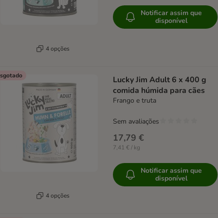
Notificar assim que
disponível
4 opções
sgotado
Lucky Jim Adult 6 x 400 g
comida húmida para cães
Frango e truta
Sem avaliações
17,79 €
7,41 € / kg
Notificar assim que
disponível
4 opções