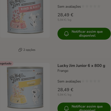
Sem avaliações
28,49 €
5,94 € / kg
Notificar assim que
disponível
2 opções
sgotado
Lucky Jim Junior 6 x 800 g
Frango
Sem avaliações
28,49 €
5,94 € / kg
Notificar assim que
disponível