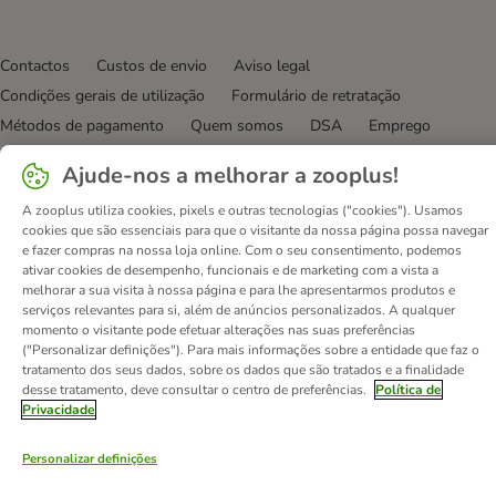
Contactos
Custos de envio
Aviso legal
Condições gerais de utilização
Formulário de retratação
Métodos de pagamento
Quem somos
DSA
Emprego
Política de privacidade
Website Corporativo
Ajude-nos a melhorar a zooplus!
Declaração de acessibilidade
A zooplus utiliza cookies, pixels e outras tecnologias ("cookies"). Usamos
© zooplus SE
2026
cookies que são essenciais para que o visitante da nossa página possa navegar
e fazer compras na nossa loja online. Com o seu consentimento, podemos
ativar cookies de desempenho, funcionais e de marketing com a vista a
melhorar a sua visita à nossa página e para lhe apresentarmos produtos e
serviços relevantes para si, além de anúncios personalizados. A qualquer
momento o visitante pode efetuar alterações nas suas preferências
("Personalizar definições"). Para mais informações sobre a entidade que faz o
tratamento dos seus dados, sobre os dados que são tratados e a finalidade
desse tratamento, deve consultar o centro de preferências.
Política de
Privacidade
Personalizar definições