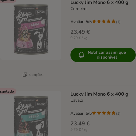
Lucky Jim Mono 6 x 400 g
Cordeiro
Avaliar: 5/5
(
1
)
23,49 €
9,79 € / kg
Notificar assim que
disponível
4 opções
sgotado
Lucky Jim Mono 6 x 400 g
Cavalo
Avaliar: 5/5
(
1
)
23,49 €
9,79 € / kg