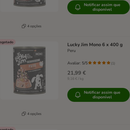
Notificar assim que
disponível
4 opções
sgotado
Lucky Jim Mono 6 x 400 g
Peru
Avaliar: 5/5
(
1
)
21,99 €
9,16 € / kg
Notificar assim que
disponível
4 opções
sgotado