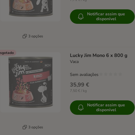
Notificar assim que
disponível
3 opções
sgotado
Lucky Jim Mono 6 x 800 g
Vaca
Sem avaliações
35,99 €
7,50 € / kg
Notificar assim que
disponível
3 opções