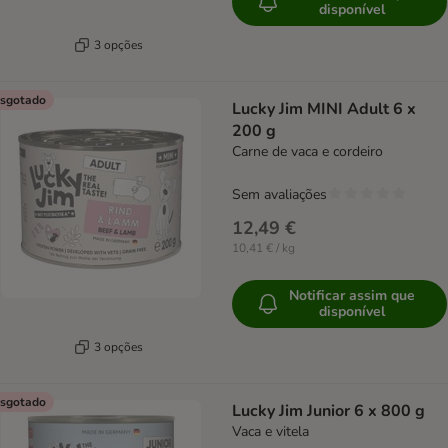
disponível
3 opções
sgotado
Lucky Jim MINI Adult 6 x
200 g
Carne de vaca e cordeiro
Sem avaliações
12,49 €
10,41 € / kg
Notificar assim que
disponível
3 opções
sgotado
Lucky Jim Junior 6 x 800 g
Vaca e vitela