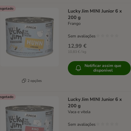
sgotado
Lucky Jim MINI Junior 6 x
200 g
Frango
Sem avaliações
12,99 €
10,83 € / kg
Notificar assim que
disponível
2 opções
sgotado
Lucky Jim MINI Junior 6 x
200 g
Vaca e vitela
Sem avaliações