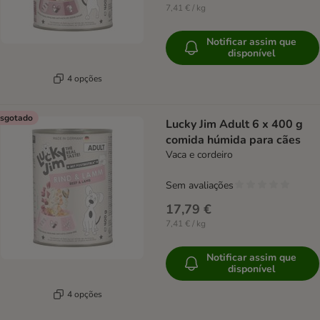
7,41 € / kg
Notificar assim que
disponível
4 opções
sgotado
Lucky Jim Adult 6 x 400 g
comida húmida para cães
Vaca e cordeiro
Sem avaliações
17,79 €
7,41 € / kg
Notificar assim que
disponível
4 opções