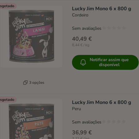
sgotado
Lucky Jim Mono 6 x 800 g
Cordeiro
Sem avaliações
40,49 €
8,44 € / kg
Notificar assim que
disponível
3 opções
sgotado
Lucky Jim Mono 6 x 800 g
Peru
Sem avaliações
36,99 €
7,71 € / kg