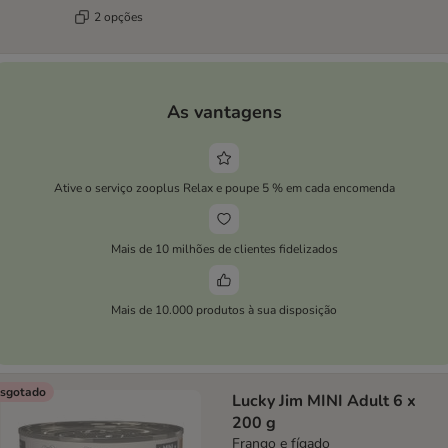
2 opções
As vantagens
Ative o serviço zooplus Relax e poupe 5 % em cada encomenda
Mais de 10 milhões de clientes fidelizados
Mais de 10.000 produtos à sua disposição
sgotado
Lucky Jim MINI Adult 6 x
200 g
Frango e fígado