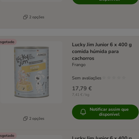
2 opções
sgotado
Lucky Jim Junior 6 x 400 g
comida húmida para
cachorros
Frango
Sem avaliações
17,79 €
7,41 € / kg
Notificar assim que
disponível
2 opções
sgotado
Lucky Jim Junior 6 x 400 g