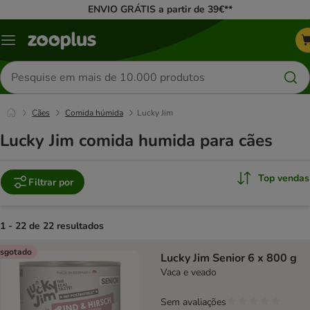
ENVIO GRÁTIS a partir de 39€**
Menu
Pesquisar
produtos
Cães
Comida húmida
Lucky Jim
Lucky Jim comida humida para cães
Top vendas
Filtrar por
1 - 22 de 22 resultados
product items have been changed
sgotado
Lucky Jim Senior 6 x 800 g
Vaca e veado
Sem avaliações