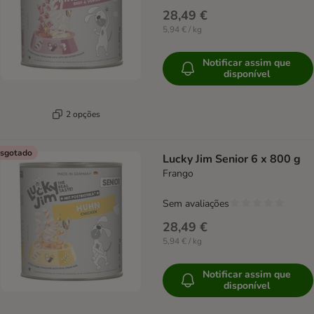
28,49 €
5,94 € / kg
Notificar assim que
disponível
2 opções
sgotado
Lucky Jim Senior 6 x 800 g
Frango
Sem avaliações
28,49 €
5,94 € / kg
Notificar assim que
disponível