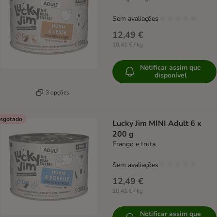
Sem avaliações
12,49 €
10,41 € / kg
Notificar assim que
disponível
3 opções
sgotado
Lucky Jim MINI Adult 6 x
200 g
Frango e truta
Sem avaliações
12,49 €
10,41 € / kg
Notificar assim que