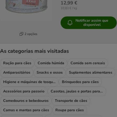
12,99 €
10,83 € / kg
Notificar assim que
disponível
2 opções
As categorias mais visitadas
Ração para cães
Comida húmida
Comida sem cereais
Antiparasitários
Snacks e ossos
Suplementos alimentares
Higiene e máquinas de tosquiar
Brinquedos para cães
Acessórios para passeio
Casotas, jaulas e portas para cães
Comedouros e bebedouros
Transporte de cães
Camas e mantas para cães
Roupa para cães