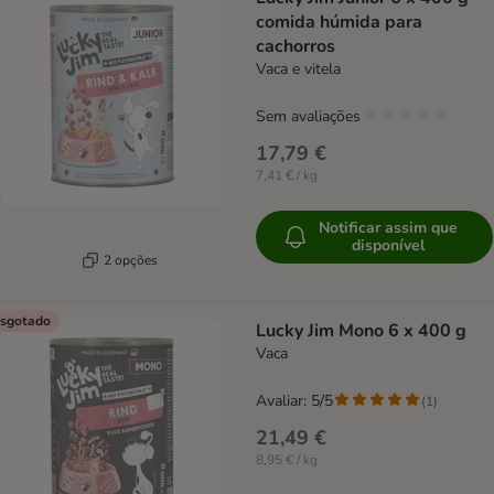
comida húmida para
cachorros
Vaca e vitela
Sem avaliações
17,79 €
7,41 € / kg
Notificar assim que
disponível
2 opções
sgotado
Lucky Jim Mono 6 x 400 g
Vaca
Avaliar: 5/5
(
1
)
21,49 €
8,95 € / kg