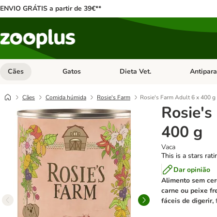
ENVIO GRÁTIS a partir de 39€**
Cães
Gatos
Dieta Vet.
Antipara
Abrir menu de categoria: Cães
Abrir menu de categoria: Gatos
Abrir menu 
Cães
Comida húmida
Rosie's Farm
Rosie's Farm Adult 6 x 400 g
Rosie's
400 g
Vaca
This is a stars rat
Dar opinião
Alimento sem cer
carne ou peixe fr
fáceis de digerir,
f