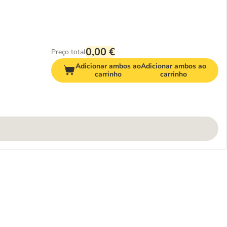
0,00 €
Preço total
Adicionar ambos ao
Adicionar ambos ao
carrinho
carrinho