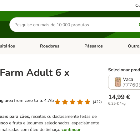
Co
Pesquisar
produtos
sitários
Roedores
Pássaros
Outro
de categoria: Dieta Vet.
Abrir menu de categoria: Antiparasitários
Abrir menu de categoria: Roed
Abrir me
 Farm Adult 6 x
Selecionar prod
Vaca
77760
14,99 €
ing area from zero to 5: 4.7/5
(
422
)
6,25 € / kg
eais para cães,
receitas cuidadosamente feitas de
esco
e fruta e legumes selecionados, especialmente
inalizadas com óleo de linhaça.
continuar