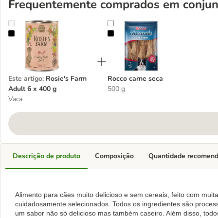
Frequentemente comprados em conjun
Rosie's Farm Adult 6 x 400 g
Rocco carne seca
Este artigo
:
Rosie's Farm
Rocco carne seca
Adult 6 x 400 g
500 g
Vaca
Descrição de produto
Composição
Quantidade recomen
Alimento para cães muito delicioso e sem cereais, feito com muit
cuidadosamente selecionados. Todos os ingredientes são proce
um sabor não só delicioso mas também caseiro. Além disso, todo