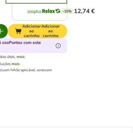
12,74 €
-15%
Adicionar
Adicionar
ao
ao
carrinho
carrinho
 zooPontos com este
ias úteis.
mais
oluções
mais
ncluem IVA
Se aplicável, acrescem