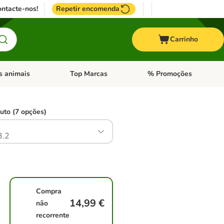
ntacte-nos!
Repetir encomenda
Carrinho
s animais
Top Marcas
% Promoções
ores
nu de categoria: Pássaros
Abrir menu de categoria: Outros animais
Abrir menu de categoria: T
uto (7 opções)
3.2
Compra
14,99 €
não
recorrente