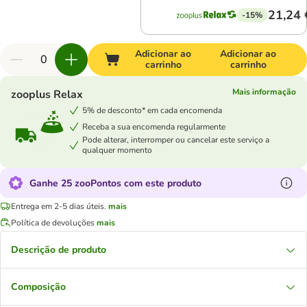
21,24 
-15%
Adicionar ao
Adicionar ao
carrinho
carrinho
Mais informação
zooplus Relax
5% de desconto* em cada encomenda
Receba a sua encomenda regularmente
Pode alterar, interromper ou cancelar este serviço a
qualquer momento
Ganhe 25 zooPontos com este produto
Entrega em 2-5 dias úteis.
mais
Política de devoluções
mais
Descrição de produto
Composição