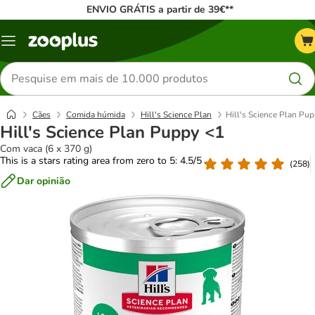
ENVIO GRÁTIS a partir de 39€**
Menu
Pesquisar
produtos
Cães
Comida húmida
Hill's Science Plan
Hill's Science Plan Pu
Hill's Science Plan Puppy <1
Com vaca (6 x 370 g)
This is a stars rating area from zero to 5: 4.5/5
(
258
)
Dar opinião