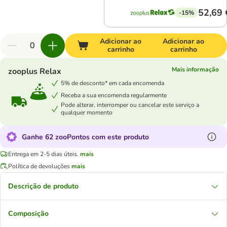
52,69 
-15%
Adicionar ao
Adicionar ao
carrinho
carrinho
Mais informação
zooplus Relax
5% de desconto* em cada encomenda
Receba a sua encomenda regularmente
Pode alterar, interromper ou cancelar este serviço a
qualquer momento
Ganhe 62 zooPontos com este produto
Entrega em 2-5 dias úteis.
mais
Política de devoluções
mais
Descrição de produto
Composição