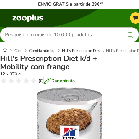
ENVIO GRÁTIS a partir de 39€**
Menu
Pesquisar
produtos
Cães
Comida húmida
Hill's Prescription Diet
Hill's Prescription 
Hill's Prescription Diet k/d +
Mobility com frango
12 x 370 g
Dar opinião
(
0
)