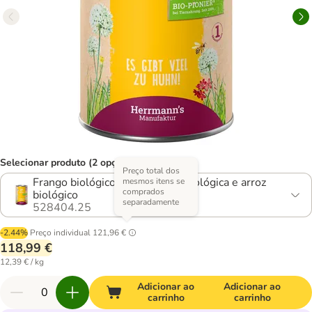
Selecionar produto (2 opções)
Preço total dos
Frango biológico com cenoura biológica e arroz
mesmos itens se
comprados
biológico
separadamente
528404.25
-2.44%
Preço individual
121,96 €
118,99 €
12,39 € / kg
Adicionar ao
Adicionar ao
carrinho
carrinho