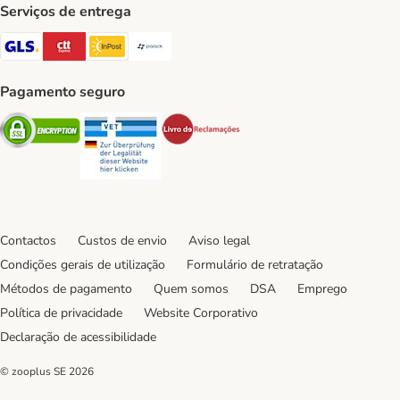
Serviços de entrega
GLS Shipping Method
CTTExpress Shipping Method
InPost Shipping Method
Paack Shipping Method
Pagamento seguro
Security
Security
Security
Contactos
Custos de envio
Aviso legal
Condições gerais de utilização
Formulário de retratação
Métodos de pagamento
Quem somos
DSA
Emprego
Política de privacidade
Website Corporativo
Declaração de acessibilidade
© zooplus SE
2026