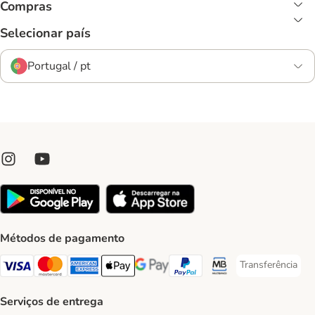
Compras
Selecionar país
Portugal / pt
Métodos de pagamento
Transferência
Transferência P
Visa Payment Method
Mastercard Payment Method
American Express Payment Method
Apple Pay Payment Method
Google Pay Payment Method
PayPal Payment Method
Multibanco Payment Met
Serviços de entrega