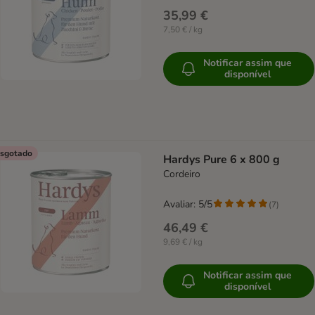
35,99 €
7,50 € / kg
Notificar assim que
disponível
sgotado
Hardys Pure 6 x 800 g
Cordeiro
Avaliar: 5/5
(
7
)
46,49 €
9,69 € / kg
Notificar assim que
disponível