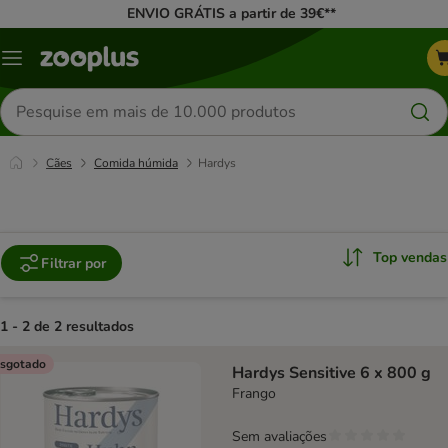
ENVIO GRÁTIS a partir de 39€**
Menu
Pesquisar
produtos
Cães
Comida húmida
Hardys
Top vendas
Filtrar por
1 - 2 de 2 resultados
product items have been changed
sgotado
Hardys Sensitive 6 x 800 g
Frango
Sem avaliações