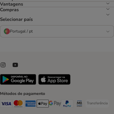
Vantagens
Compras
Selecionar país
Portugal / pt
Métodos de pagamento
Transferência
Transferência P
Visa Payment Method
Mastercard Payment Method
American Express Payment Method
Apple Pay Payment Method
Google Pay Payment Method
PayPal Payment Method
Multibanco Payment Met