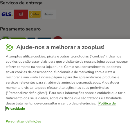
Serviços de entrega
GLS Shipping Method
CTTExpress Shipping Method
InPost Shipping Method
Paack Shipping Method
Pagamento seguro
Security
Security
Security
Ajude-nos a melhorar a zooplus!
A zooplus utiliza cookies, pixels e outras tecnologias ("cookies"). Usamos
cookies que são essenciais para que o visitante da nossa página possa navegar
e fazer compras na nossa loja online. Com o seu consentimento, podemos
ativar cookies de desempenho, funcionais e de marketing com a vista a
Contactos
Custos de envio
Aviso legal
melhorar a sua visita à nossa página e para lhe apresentarmos produtos e
serviços relevantes para si, além de anúncios personalizados. A qualquer
Condições gerais de utilização
Formulário de retratação
momento o visitante pode efetuar alterações nas suas preferências
Métodos de pagamento
Quem somos
DSA
Emprego
("Personalizar definições"). Para mais informações sobre a entidade que faz o
tratamento dos seus dados, sobre os dados que são tratados e a finalidade
Política de privacidade
Website Corporativo
desse tratamento, deve consultar o centro de preferências.
Política de
Declaração de acessibilidade
Privacidade
© zooplus SE
2026
Personalizar definições