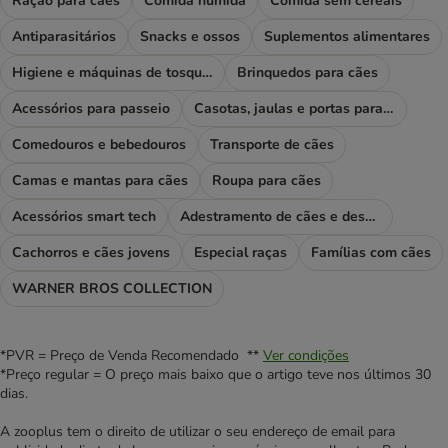
Ração para cães
Comida húmida
Comida sem cereais
Antiparasitários
Snacks e ossos
Suplementos alimentares
Higiene e máquinas de tosquiar
Brinquedos para cães
Acessórios para passeio
Casotas, jaulas e portas para cães
Comedouros e bebedouros
Transporte de cães
Camas e mantas para cães
Roupa para cães
Acessórios smart tech
Adestramento de cães e desporto
Cachorros e cães jovens
Especial raças
Famílias com cães
WARNER BROS COLLECTION
*PVR = Preço de Venda Recomendado **
Ver condições
*Preço regular = O preço mais baixo que o artigo teve nos últimos 30
dias.
A zooplus tem o direito de utilizar o seu endereço de email para