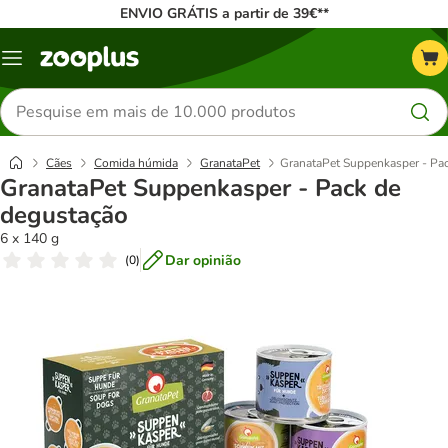
ENVIO GRÁTIS a partir de 39€**
Menu
Pesquisar
produtos
Cães
Comida húmida
GranataPet
GranataPet Suppenkasper - Pa
GranataPet Suppenkasper - Pack de
degustação
6 x 140 g
Dar opinião
(
0
)