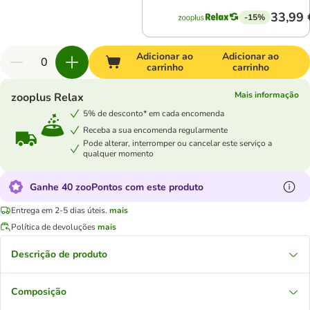
33,99 
-15%
Adicionar ao
Adicionar ao
carrinho
carrinho
Mais informação
zooplus Relax
5% de desconto* em cada encomenda
Receba a sua encomenda regularmente
Pode alterar, interromper ou cancelar este serviço a
qualquer momento
Ganhe 40 zooPontos com este produto
Entrega em 2-5 dias úteis.
mais
Política de devoluções
mais
Descrição de produto
Composição