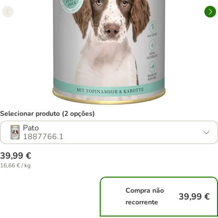
Selecionar produto (2 opções)
Pato
1887766.1
39,99 €
16,66 € / kg
Compra não
39,99 €
recorrente