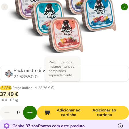
Preço total dos
mesmos itens se
Pack misto (6 variedades)
comprados
separadamente
2158550.0
-3.28%
Preço individual
38,76 €
37,49 €
10,41 € / kg
Adicionar ao
Adicionar ao
carrinho
carrinho
Ganhe 37 zooPontos com este produto