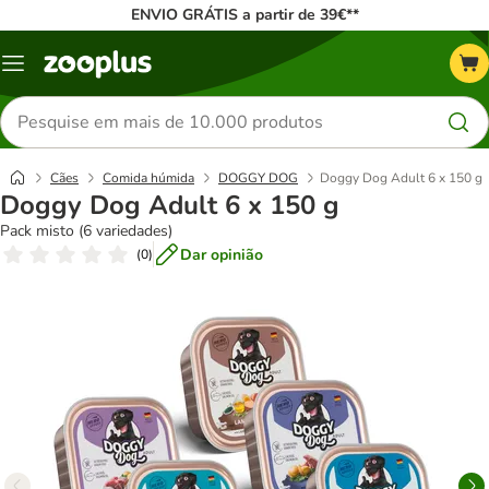
ENVIO GRÁTIS a partir de 39€**
Menu
Pesquisar
produtos
Cães
Comida húmida
DOGGY DOG
Doggy Dog Adult 6 x 150 g
Doggy Dog Adult 6 x 150 g
Pack misto (6 variedades)
Dar opinião
(
0
)