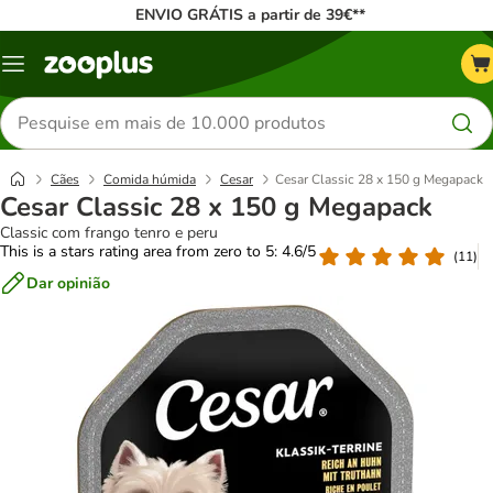
ENVIO GRÁTIS a partir de 39€**
Menu
Pesquisar
produtos
Cães
Comida húmida
Cesar
Cesar Classic 28 x 150 g Megapack
Cesar Classic 28 x 150 g Megapack
Classic com frango tenro e peru
This is a stars rating area from zero to 5: 4.6/5
(
11
)
Dar opinião