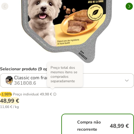
Preço total dos
Selecionar produto (9 opções)
mesmos itens se
comprados
Classic com frango tenro e peru
separadamente
361808.6
-1.98%
Preço individual
49,98 €
48,99 €
11,66 € / kg
Compra não
48,99 €
recorrente