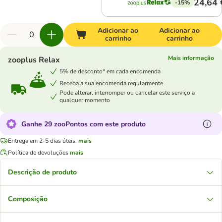
24,64 
-15%
Adicionar ao
Adicionar ao
carrinho
carrinho
Mais informação
zooplus Relax
5% de desconto* em cada encomenda
Receba a sua encomenda regularmente
Pode alterar, interromper ou cancelar este serviço a
qualquer momento
Ganhe 29 zooPontos com este produto
Entrega em 2-5 dias úteis.
mais
Política de devoluções
mais
Descrição de produto
Composição