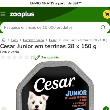
ENVIO GRÁTIS a partir de 39€**
Menu
Pesquisar
produtos
Cães
Comida húmida
Cesar
Cesar Junior em terrinas 28 x 150 g
Cesar Junior em terrinas 28 x 150 g
Peru e vitela
Dar opinião
(
0
)