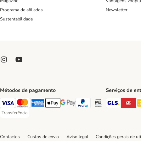
Magazine
Vantagens zooplu
Programa de afiliados
Newsletter
Sustentabilidade
Métodos de pagamento
Serviços de en
GLS Ship
CT
Visa Payment Method
Mastercard Payment Method
American Express Payment Method
Apple Pay Payment Method
Google Pay Payment Method
PayPal Payment Method
Multibanco Payment Met
Transferência
Transferência Payment Method
Contactos
Custos de envio
Aviso legal
Condições gerais de uti