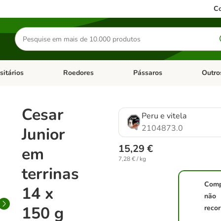
Co
Pesquisar
produtos
sitários
Roedores
Pássaros
Outro
de categoria: Dieta Vet.
Abrir menu de categoria: Antiparasitários
Abrir menu de categoria: Roed
Abrir me
Cesar
Peru e vitela
2104873.0
Junior
15,29 €
em
7,28 € / kg
terrinas
Comp
14 x
não
150 g
recor