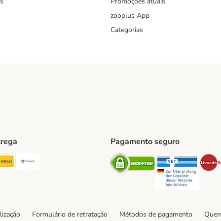
s
Promoções atuais
zooplus App
Categorias
trega
Pagamento seguro
ping Method
TExpress Shipping Method
InPost Shipping Method
Paack Shipping Method
Security
Securit
hod
lização
Formulário de retratação
Métodos de pagamento
Quem