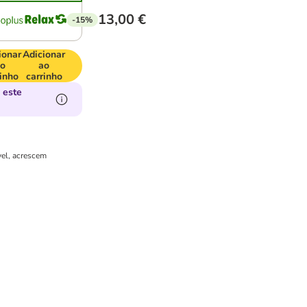
13,00 €
-15%
ionar
Adicionar
o
ao
inho
carrinho
 este
vel, acrescem