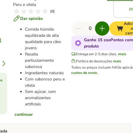
Peru e vitela
(
0
)
Dar opinião
Adic
a
Comida húmida
carr
equilibrada de alta
Ganhe 15 zooPontos com
qualidade para cães
produto
jovens
Receita
Entrega em 2-5 dias úteis.
mais
particularmente
Política de devoluções
mais
saborosa
Todos os preços incluem IVA
Se aplicá
Ingredientes naturais
custos de envio
.
Com saboroso peru e
ão
vitela
Sem açúcar, sem
aromatizantes
artificiais
continuar
dada