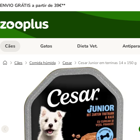
ENVIO GRÁTIS a partir de 39€**
Cães
Gatos
Dieta Vet.
Antipara
Abrir menu de categoria: Cães
Abrir menu de categoria: Gatos
Abrir menu 
Cães
Comida húmida
Cesar
Cesar Junior em terrinas 14 x 150 g