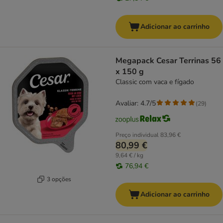
Adicionar ao carrinho
Megapack Cesar Terrinas 56
x 150 g
Classic com vaca e fígado
Avaliar: 4.7/5
(
29
)
Preço individual
83,96 €
80,99 €
9,64 € / kg
76,94 €
3 opções
Adicionar ao carrinho