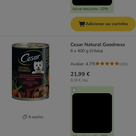
Ativar desconto -20%
Adicionar ao carrinho
Cesar Natural Goodness
6 x 400 g (Vitela)
Avaliar: 4.7/5
(
281
)
21,99 €
9,16 € / kg
8 opções