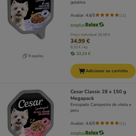
gelatina
Avaliar: 4.6/5
(
11
)
Preço individual
35,58 €
34,99 €
8,33 € / kg
33,24 €
9 opções
Adicionar ao carrinho
Cesar Classic 28 x 150 g
Megapack
Ensopado Campestre de vitela e
peru
Avaliar: 4.6/5
(
11
)