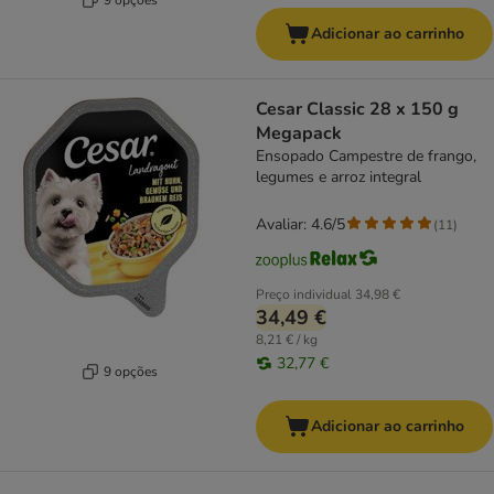
Adicionar ao carrinho
Cesar Classic 28 x 150 g
Megapack
Ensopado Campestre de frango,
legumes e arroz integral
Avaliar: 4.6/5
(
11
)
Preço individual
34,98 €
34,49 €
8,21 € / kg
32,77 €
9 opções
Adicionar ao carrinho