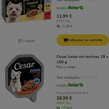
Sem avaliações
11,99 €
9,99 € / kg
11,39 €
Adicionar ao carrinho
2 opções
Cesar Junior em terrinas 28 x
150 g
Peru e vitela
Sem avaliações
Preço individual
30,58 €
28,99 €
6,90 € / kg
27,54 €