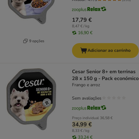
17,79 €
8,47 € / kg
16,90 €
9 opções
Adicionar ao carrinho
Cesar Senior 8+ em terrinas
28 x 150 g - Pack económico
Frango e arroz
Sem avaliações
Preço individual
36,58 €
34,99 €
8,33 € / kg
33,24 €