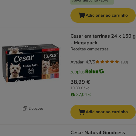
Ativar desconto -20%
Adicionar ao carrinho
Cesar em terrinas 24 x 150 g
- Megapack
Receitas campestres
Avaliar: 4.7/5
(
180
)
38,99 €
10,83 € / kg
37,04 €
2 opções
Adicionar ao carrinho
Cesar Natural Goodness