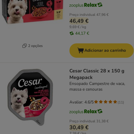
Preço individual
47,96 €
46,49 €
9,69 € / kg
44,17 €
2 opções
Adicionar ao carrinho
Cesar Classic 28 x 150 g
Megapack
Ensopado Campestre de vaca,
massa e cenouras
Avaliar: 4.6/5
(
11
)
Preço individual
31,38 €
30,49 €
7,26 € / kg