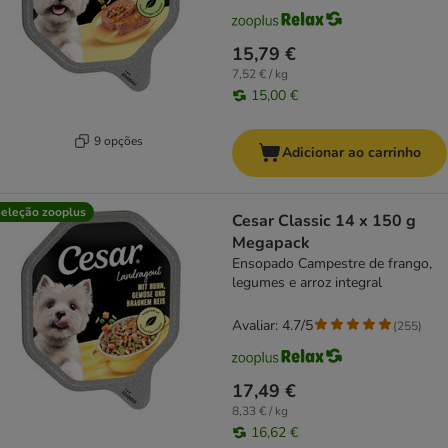
15,79 €
7,52 € / kg
15,00 €
9 opções
Adicionar ao carrinho
eleção zooplus
Cesar Classic 14 x 150 g
Megapack
Ensopado Campestre de frango,
legumes e arroz integral
Avaliar: 4.7/5
(
255
)
17,49 €
8,33 € / kg
16,62 €