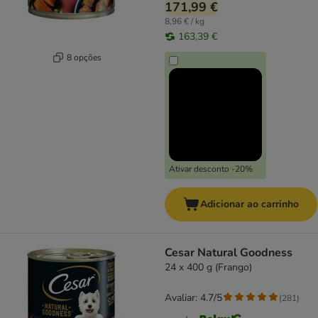
171,99 €
8,96 € / kg
163,39 €
8 opções
Ativar desconto -20%
Adicionar ao carrinho
Cesar Natural Goodness
24 x 400 g (Frango)
Avaliar: 4.7/5
(
281
)