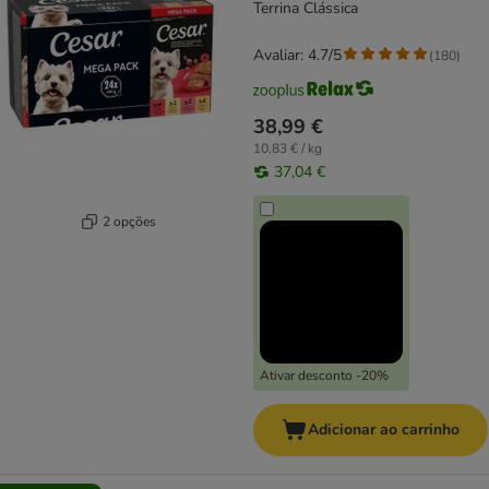
Terrina Clássica
Avaliar: 4.7/5
(
180
)
38,99 €
10,83 € / kg
37,04 €
2 opções
Ativar desconto -20%
Adicionar ao carrinho