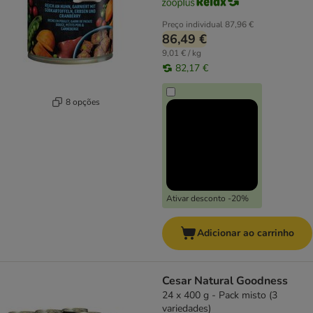
Preço individual
87,96 €
86,49 €
9,01 € / kg
82,17 €
8 opções
Ativar desconto -20%
Adicionar ao carrinho
Cesar Natural Goodness
24 x 400 g - Pack misto (3
variedades)