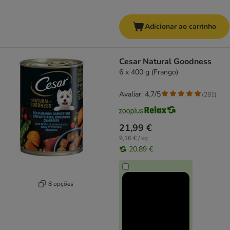
Adicionar ao carrinho
Cesar Natural Goodness
6 x 400 g (Frango)
Avaliar: 4.7/5
(
281
)
21,99 €
9,16 € / kg
20,89 €
8 opções