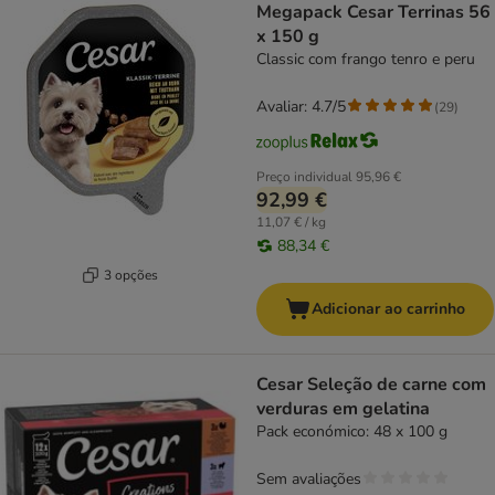
Megapack Cesar Terrinas 56
x 150 g
Classic com frango tenro e peru
Avaliar: 4.7/5
(
29
)
Preço individual
95,96 €
92,99 €
11,07 € / kg
88,34 €
3 opções
Adicionar ao carrinho
Cesar Seleção de carne com
verduras em gelatina
Pack económico: 48 x 100 g
Sem avaliações