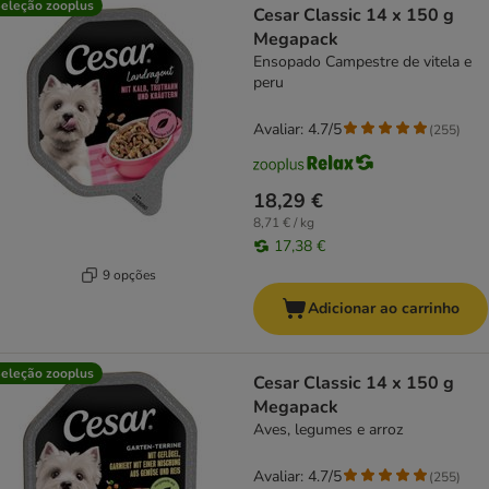
eleção zooplus
Cesar Classic 14 x 150 g
Megapack
Ensopado Campestre de vitela e
peru
Avaliar: 4.7/5
(
255
)
18,29 €
8,71 € / kg
17,38 €
9 opções
Adicionar ao carrinho
eleção zooplus
Cesar Classic 14 x 150 g
Megapack
Aves, legumes e arroz
Avaliar: 4.7/5
(
255
)