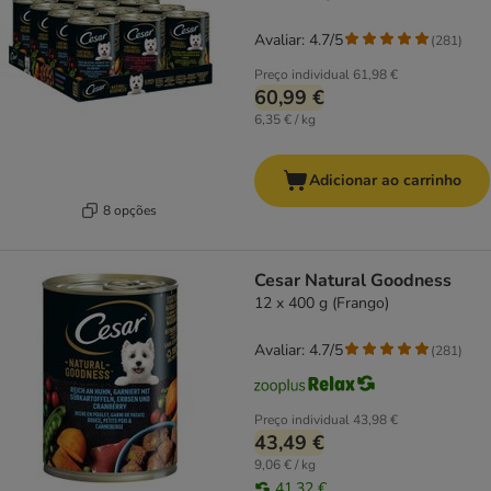
Avaliar: 4.7/5
(
281
)
Preço individual
61,98 €
60,99 €
6,35 € / kg
Adicionar ao carrinho
8 opções
Cesar Natural Goodness
12 x 400 g (Frango)
Avaliar: 4.7/5
(
281
)
Preço individual
43,98 €
43,49 €
9,06 € / kg
41,32 €