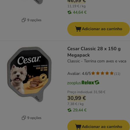
46,99 €
11,19 € / kg
44,64 €
9 opções
Adicionar ao carrinho
Cesar Classic 28 x 150 g
Megapack
Classic - Terrina com aves e vaca
Avaliar: 4.6/5
(
11
)
Preço individual
31,58 €
30,99 €
7,38 € / kg
29,44 €
9 opções
Adicionar ao carrinho