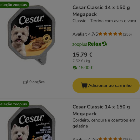
eleção zooplus
Cesar Classic 14 x 150 g
Megapack
Classic - Terrina com aves e vaca
Avaliar: 4.7/5
(
255
)
15,79 €
7,52 € / kg
15,00 €
9 opções
Adicionar ao carrinho
eleção zooplus
Cesar Classic 14 x 150 g
Megapack
Cordeiro, cenoura e coentros em
gelatina
Avaliar: 4.7/5
(
255
)