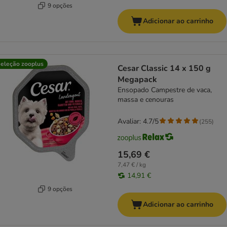
9 opções
Adicionar ao carrinho
eleção zooplus
Cesar Classic 14 x 150 g
Megapack
Ensopado Campestre de vaca,
massa e cenouras
Avaliar: 4.7/5
(
255
)
15,69 €
7,47 € / kg
14,91 €
9 opções
Adicionar ao carrinho