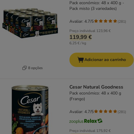
Pack económico: 48 x 400 g -
Pack misto (3 variedades)
Avaliar: 4.7/5
(
281
)
Preço individual
123,96 €
119,99 €
6,25 € / kg
Adicionar ao carrinho
8 opções
Cesar Natural Goodness
Pack económico: 48 x 400 g
(Frango)
Avaliar: 4.7/5
(
281
)
Preço individual
175,92 €