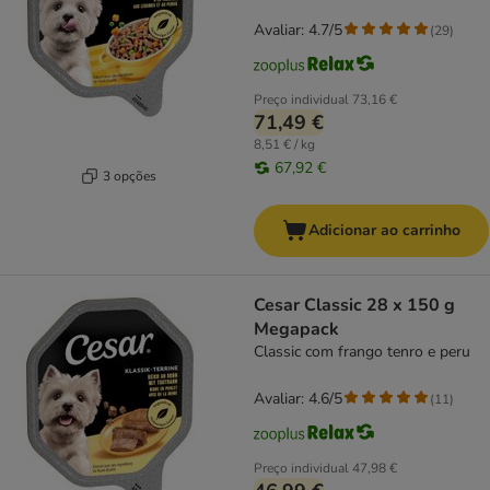
Avaliar: 4.7/5
(
29
)
Preço individual
73,16 €
71,49 €
8,51 € / kg
67,92 €
3 opções
Adicionar ao carrinho
Cesar Classic 28 x 150 g
Megapack
Classic com frango tenro e peru
Avaliar: 4.6/5
(
11
)
Preço individual
47,98 €