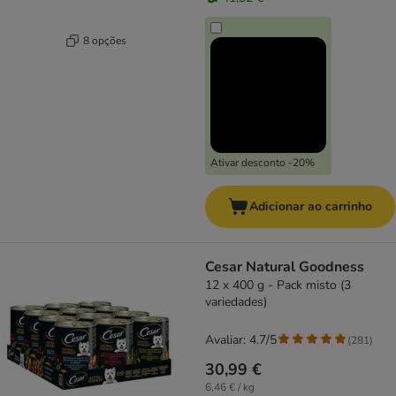
8 opções
Ativar desconto -20%
Adicionar ao carrinho
Cesar Natural Goodness
12 x 400 g - Pack misto (3
variedades)
Avaliar: 4.7/5
(
281
)
30,99 €
6,46 € / kg