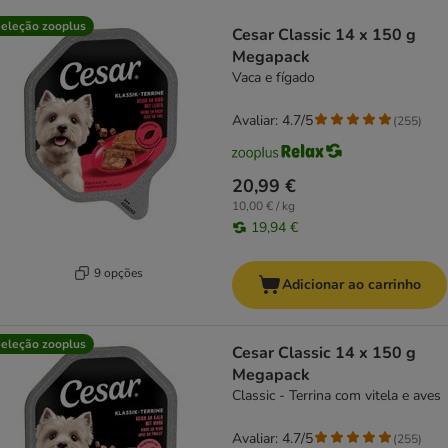
product items have been changed
eleção zooplus
Cesar Classic 14 x 150 g
Megapack
Vaca e fígado
Avaliar: 4.7/5
(
255
)
20,99 €
10,00 € / kg
19,94 €
9 opções
Adicionar ao carrinho
eleção zooplus
Cesar Classic 14 x 150 g
Megapack
Classic - Terrina com vitela e aves
Avaliar: 4.7/5
(
255
)