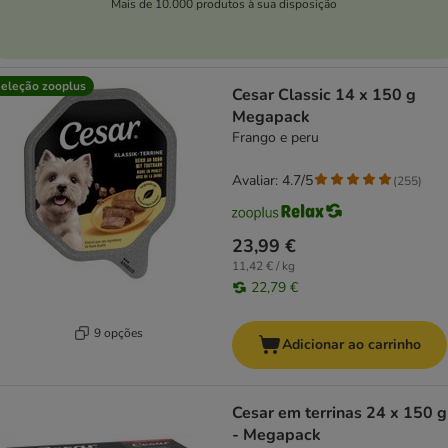
Mais de 10.000 produtos à sua disposição
eleção zooplus
Cesar Classic 14 x 150 g
Megapack
Frango e peru
Avaliar: 4.7/5
(
255
)
23,99 €
11,42 € / kg
22,79 €
9 opções
Adicionar ao carrinho
Cesar em terrinas 24 x 150 g
- Megapack