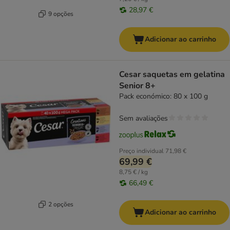
28,97 €
9 opções
Adicionar ao carrinho
Cesar saquetas em gelatina
Senior 8+
Pack económico: 80 x 100 g
Sem avaliações
Preço individual
71,98 €
69,99 €
8,75 € / kg
66,49 €
2 opções
Adicionar ao carrinho