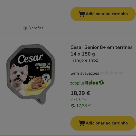
Adicionar ao carrinho
8 opções
Cesar Senior 8+ em terrinas
14 x 150 g
Frango e arroz
Sem avaliações
18,29 €
8,71 € / kg
17,38 €
Adicionar ao carrinho