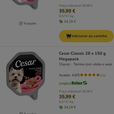
Preço individual
36,58 €
35,99 €
8,57 € / kg
34,19 €
9 opções
Adicionar ao carrinho
Cesar Classic 28 x 150 g
Megapack
Classic - Terrina com vitela e aves
Avaliar: 4.6/5
(
11
)
Preço individual
36,58 €
35,99 €
8,57 € / kg
34,19 €
9 opções