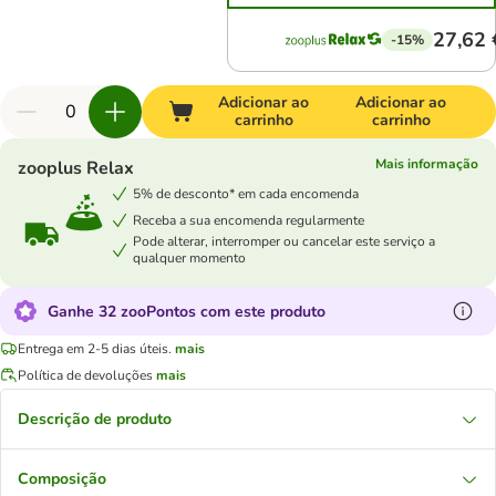
27,62 
-15%
Adicionar ao
Adicionar ao
carrinho
carrinho
Mais informação
zooplus Relax
5% de desconto* em cada encomenda
Receba a sua encomenda regularmente
Pode alterar, interromper ou cancelar este serviço a
qualquer momento
Ganhe 32 zooPontos com este produto
Entrega em 2-5 dias úteis.
mais
Política de devoluções
mais
Descrição de produto
Composição