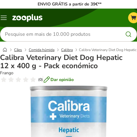
ENVIO GRÁTIS a partir de 39€**
Menu
Pesquisar
produtos
Cães
Comida húmida
Calibra
Calibra Veterinary Diet Dog Hepati
Calibra Veterinary Diet Dog Hepatic
12 x 400 g - Pack económico
Frango
Dar opinião
(
0
)