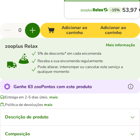
53,97 
-15%
Adicionar ao
Adicionar ao
carrinho
carrinho
Mais informação
zooplus Relax
5% de desconto* em cada encomenda
Receba a sua encomenda regularmente
Pode alterar, interromper ou cancelar este serviço a
qualquer momento
Ganhe 63 zooPontos com este produto
Entrega em 2-5 dias úteis.
mais
Política de devoluções
mais
Descrição de produto
Composição