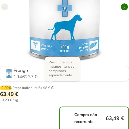
Preço total dos
mesmos itens se
Frango
comprados
separadamente
1946237.0
-2.29%
Preço individual
64,98 €
63,49 €
13,23 € / kg
Compra não
63,49 €
recorrente