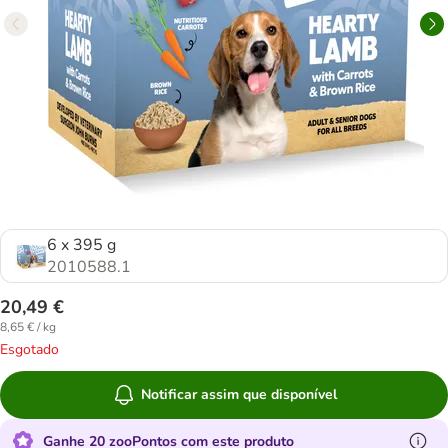
6 x 395 g
2010588.1
20,49 €
8,65 € / kg
Esgotado
Notificar assim que disponível
Ganhe 20 zooPontos com este produto