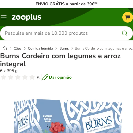
ENVIO GRÁTIS a partir de 39€**
Menu
Pesquisar
produtos
Cães
Comida húmida
Burns
Burns Cordeiro com legumes e arroz 
Burns Cordeiro com legumes e arroz
integral
6 x 395 g
Dar opinião
(
0
)