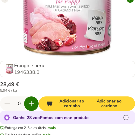
Frango e peru
1946338.0
28,49 €
5,94 € / kg
Adicionar ao
Adicionar ao
carrinho
carrinho
Ganhe 28 zooPontos com este produto
Entrega em 2-5 dias úteis.
mais
Política de devoluções
mais