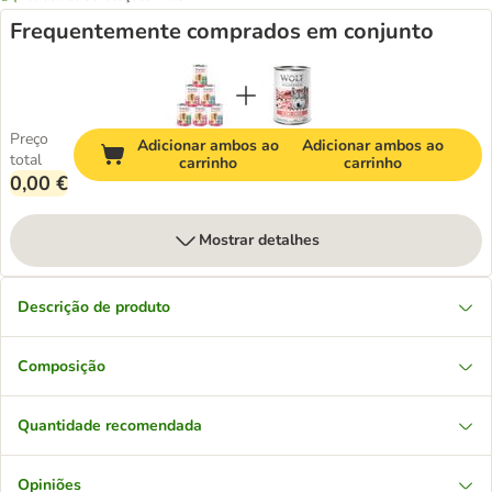
Frequentemente comprados em conjunto
Preço
Adicionar ambos ao
Adicionar ambos ao
total
carrinho
carrinho
0,00 €
Mostrar detalhes
Descrição de produto
Composição
Quantidade recomendada
Opiniões