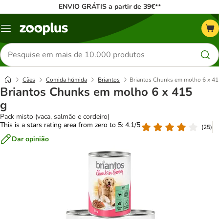
ENVIO GRÁTIS a partir de 39€**
Menu
Pesquisar
produtos
Cães
Comida húmida
Briantos
Briantos Chunks em molho 6 x 41
Briantos Chunks em molho 6 x 415
g
Pack misto (vaca, salmão e cordeiro)
This is a stars rating area from zero to 5: 4.1/5
(
25
)
Dar opinião