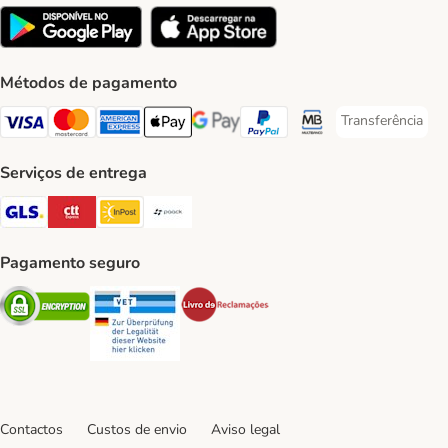
Métodos de pagamento
Transferência
Transferência P
Visa Payment Method
Mastercard Payment Method
American Express Payment Method
Apple Pay Payment Method
Google Pay Payment Method
PayPal Payment Method
Multibanco Payment Met
Serviços de entrega
GLS Shipping Method
CTTExpress Shipping Method
InPost Shipping Method
Paack Shipping Method
Pagamento seguro
Security
Security
Security
Contactos
Custos de envio
Aviso legal