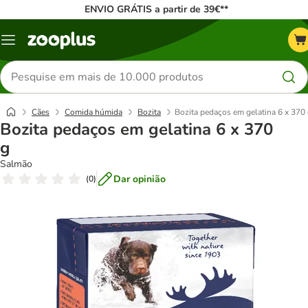
ENVIO GRÁTIS a partir de 39€**
Menu
Pesquisar
produtos
Cães
Comida húmida
Bozita
Bozita pedaços em gelatina 6 x 370
Bozita pedaços em gelatina 6 x 370
g
Salmão
Dar opinião
(
0
)