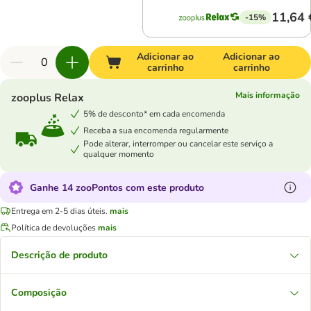
11,64 
-15%
Adicionar ao
Adicionar ao
carrinho
carrinho
Mais informação
zooplus Relax
5% de desconto* em cada encomenda
Receba a sua encomenda regularmente
Pode alterar, interromper ou cancelar este serviço a
qualquer momento
Ganhe 14 zooPontos com este produto
Entrega em 2-5 dias úteis.
mais
Política de devoluções
mais
Descrição de produto
Composição