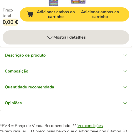
Preço
Adicionar ambos ao
Adicionar ambos ao
total
carrinho
carrinho
0,00 €
Mostrar detalhes
Descrição de produto
Composição
Quantidade recomendada
Opiniões
*PVR = Preço de Venda Recomendado **
Ver condições
*Preço regular = O preço mais baixo que o artigo teve nos últimos 30