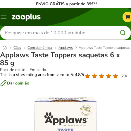
ENVIO GRÁTIS a partir de 39€**
Menu
Pesquisar
produtos
Cães
Comida húmida
Applaws
Applaws Taste Toppers saquetas 
Applaws Taste Toppers saquetas 6 x
85 g
Pack de misto - Em caldo
This is a stars rating area from zero to 5: 4.8/5
(
20
)
Dar opinião