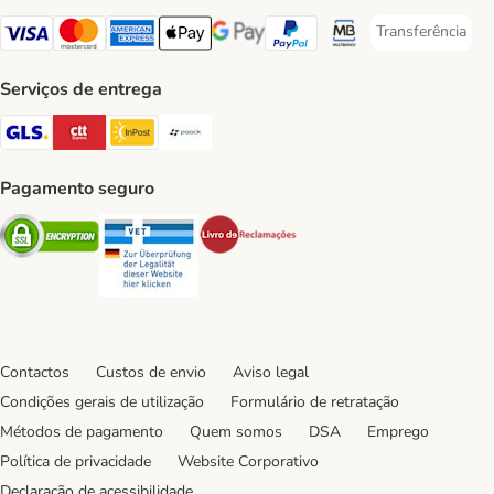
Transferência
Transferência P
Visa Payment Method
Mastercard Payment Method
American Express Payment Method
Apple Pay Payment Method
Google Pay Payment Method
PayPal Payment Method
Multibanco Payment Met
Serviços de entrega
GLS Shipping Method
CTTExpress Shipping Method
InPost Shipping Method
Paack Shipping Method
Pagamento seguro
Security
Security
Security
Contactos
Custos de envio
Aviso legal
Condições gerais de utilização
Formulário de retratação
Métodos de pagamento
Quem somos
DSA
Emprego
Política de privacidade
Website Corporativo
Declaração de acessibilidade