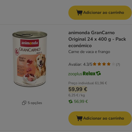
Adicionar ao carrinho
animonda GranCarno
Original 24 x 400 g - Pack
económico
Carne de vaca e frango
Avaliar: 4.3/5
(
7
)
Preço individual
61,96 €
59,99 €
6,25 € / kg
56,99 €
5 opções
Adicionar ao carrinho