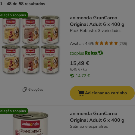
1 - 48 de 58 resultados
product items have been changed
eleção zooplus
animonda GranCarno
Original Adult 6 x 400 g
Pack Robusto: 3 variedades
Avaliar: 4.6/5
(
735
)
15,49 €
6,45 € / kg
14,72 €
6 opções
Adicionar ao carrinho
eleção zooplus
animonda GranCarno
Original Adult 6 x 400 g
Salmão e espinafres