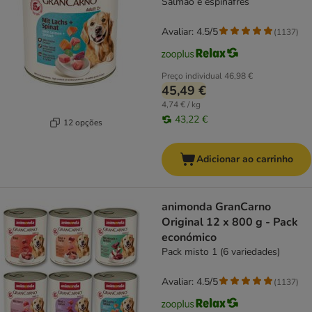
Salmão e espinafres
Avaliar: 4.5/5
(
1137
)
Preço individual
46,98 €
45,49 €
4,74 € / kg
43,22 €
12 opções
Adicionar ao carrinho
animonda GranCarno
Original 12 x 800 g - Pack
económico
Pack misto 1 (6 variedades)
Avaliar: 4.5/5
(
1137
)