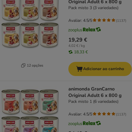
Original Adult 6 x 800 g
Pack misto 3 (3 variedades)
Avaliar: 4.5/5
(
1137
)
19,29 €
4,02 € / kg
18,33 €
12 opções
Adicionar ao carrinho
animonda GranCarno
Original Adult 6 x 800 g
Pack misto 1 (6 variedades)
Avaliar: 4.5/5
(
1137
)