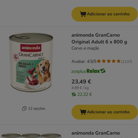
Adicionar ao carrinho
animonda GranCarno
Original Adult 6 x 800 g
Cervo e maçãs
Avaliar: 4.5/5
(
1137
)
23,49 €
4,89 € / kg
22,32 €
12 opções
Adicionar ao carrinho
animonda GranCarno