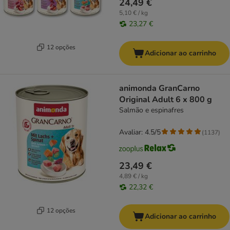
24,49 €
5,10 € / kg
23,27 €
12 opções
Adicionar ao carrinho
animonda GranCarno
Original Adult 6 x 800 g
Salmão e espinafres
Avaliar: 4.5/5
(
1137
)
23,49 €
4,89 € / kg
22,32 €
12 opções
Adicionar ao carrinho