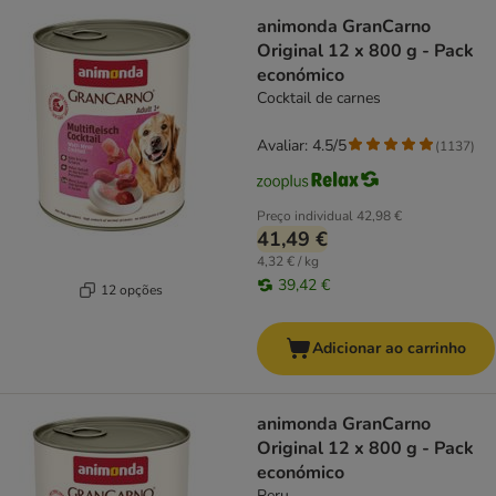
animonda GranCarno
Original 12 x 800 g - Pack
económico
Cocktail de carnes
Avaliar: 4.5/5
(
1137
)
Preço individual
42,98 €
41,49 €
4,32 € / kg
39,42 €
12 opções
Adicionar ao carrinho
animonda GranCarno
Original 12 x 800 g - Pack
económico
Peru