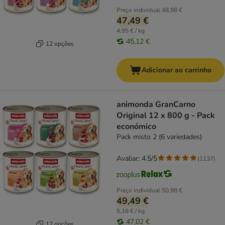
Preço individual
48,98 €
47,49 €
4,95 € / kg
45,12 €
12 opções
Adicionar ao carrinho
animonda GranCarno
Original 12 x 800 g - Pack
económico
Pack misto 2 (6 variedades)
Avaliar: 4.5/5
(
1137
)
Preço individual
50,98 €
49,49 €
5,16 € / kg
47,02 €
12 opções