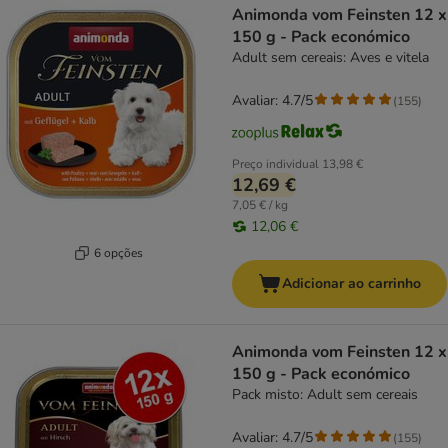
Animonda vom Feinsten 12 x
150 g - Pack económico
Adult sem cereais: Aves e vitela
Avaliar: 4.7/5
(
155
)
Preço individual
13,98 €
12,69 €
7,05 € / kg
12,06 €
6 opções
Adicionar ao carrinho
Animonda vom Feinsten 12 x
150 g - Pack económico
Pack misto: Adult sem cereais
Avaliar: 4.7/5
(
155
)