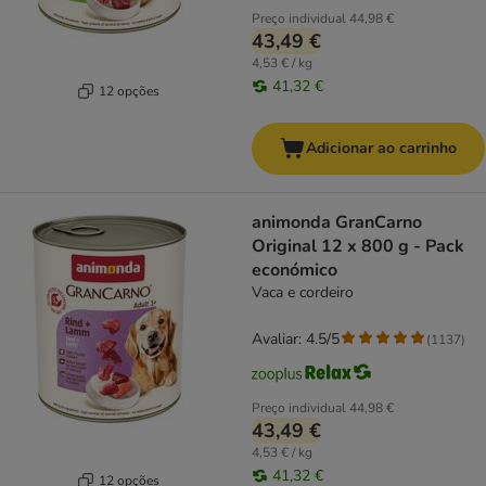
Preço individual
44,98 €
43,49 €
4,53 € / kg
41,32 €
12 opções
Adicionar ao carrinho
animonda GranCarno
Original 12 x 800 g - Pack
económico
Vaca e cordeiro
Avaliar: 4.5/5
(
1137
)
Preço individual
44,98 €
43,49 €
4,53 € / kg
41,32 €
12 opções