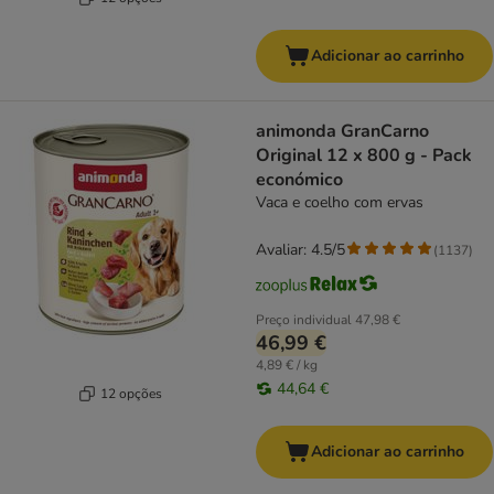
Adicionar ao carrinho
animonda GranCarno
Original 12 x 800 g - Pack
económico
Vaca e coelho com ervas
Avaliar: 4.5/5
(
1137
)
Preço individual
47,98 €
46,99 €
4,89 € / kg
44,64 €
12 opções
Adicionar ao carrinho