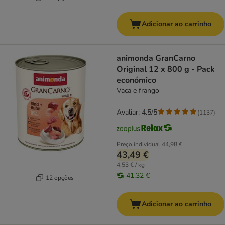
Adicionar ao carrinho
animonda GranCarno
Original 12 x 800 g - Pack
económico
Vaca e frango
Avaliar: 4.5/5
(
1137
)
Preço individual
44,98 €
43,49 €
4,53 € / kg
41,32 €
12 opções
Adicionar ao carrinho