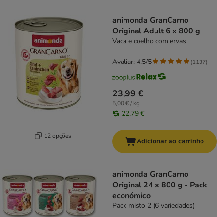
animonda GranCarno
Original Adult 6 x 800 g
Vaca e coelho com ervas
Avaliar: 4.5/5
(
1137
)
23,99 €
5,00 € / kg
22,79 €
12 opções
Adicionar ao carrinho
animonda GranCarno
Original 24 x 800 g - Pack
económico
Pack misto 2 (6 variedades)