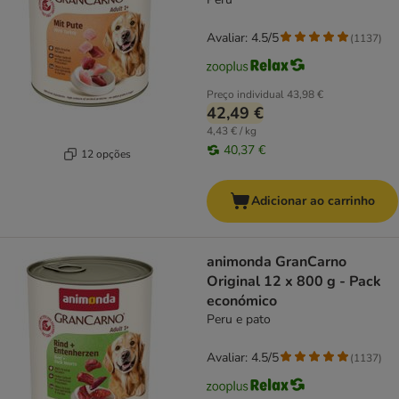
Avaliar: 4.5/5
(
1137
)
Preço individual
43,98 €
42,49 €
4,43 € / kg
40,37 €
12 opções
Adicionar ao carrinho
animonda GranCarno
Original 12 x 800 g - Pack
económico
Peru e pato
Avaliar: 4.5/5
(
1137
)