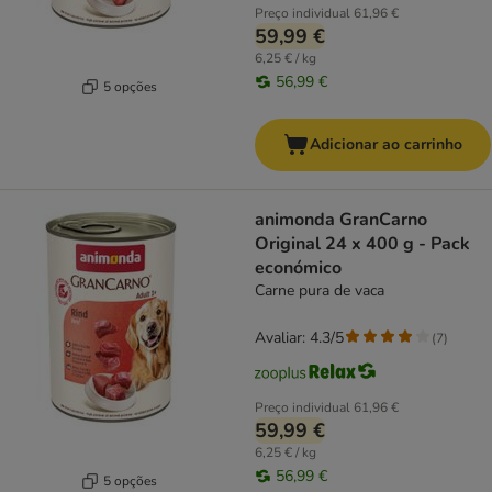
Preço individual
61,96 €
59,99 €
6,25 € / kg
56,99 €
5 opções
Adicionar ao carrinho
animonda GranCarno
Original 24 x 400 g - Pack
económico
Carne pura de vaca
Avaliar: 4.3/5
(
7
)
Preço individual
61,96 €
59,99 €
6,25 € / kg
56,99 €
5 opções