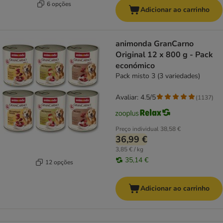
6 opções
Adicionar ao carrinho
animonda GranCarno
Original 12 x 800 g - Pack
económico
Pack misto 3 (3 variedades)
Avaliar: 4.5/5
(
1137
)
Preço individual
38,58 €
36,99 €
3,85 € / kg
35,14 €
12 opções
Adicionar ao carrinho