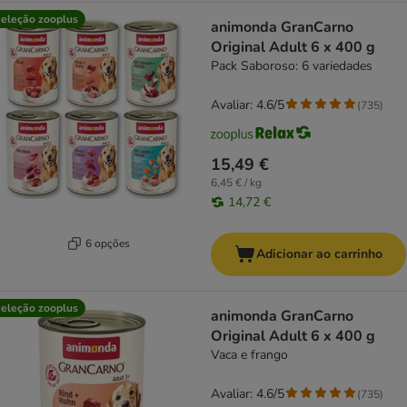
eleção zooplus
animonda GranCarno
Original Adult 6 x 400 g
Pack Saboroso: 6 variedades
Avaliar: 4.6/5
(
735
)
15,49 €
6,45 € / kg
14,72 €
6 opções
Adicionar ao carrinho
eleção zooplus
animonda GranCarno
Original Adult 6 x 400 g
Vaca e frango
Avaliar: 4.6/5
(
735
)