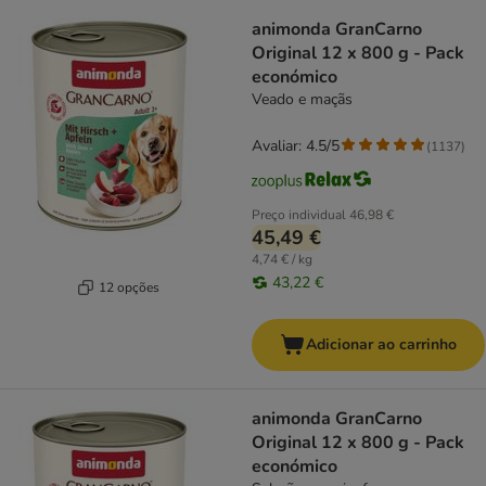
animonda GranCarno
Original 12 x 800 g - Pack
económico
Veado e maçãs
Avaliar: 4.5/5
(
1137
)
Preço individual
46,98 €
45,49 €
4,74 € / kg
43,22 €
12 opções
Adicionar ao carrinho
animonda GranCarno
Original 12 x 800 g - Pack
económico