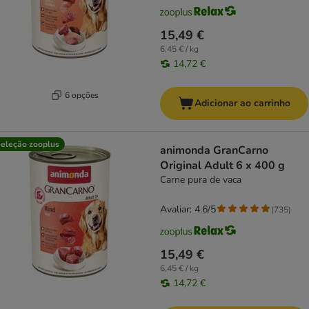
15,49 €
6,45 € / kg
14,72 €
6 opções
Adicionar ao carrinho
eleção zooplus
animonda GranCarno
Original Adult 6 x 400 g
Carne pura de vaca
Avaliar: 4.6/5
(
735
)
15,49 €
6,45 € / kg
14,72 €