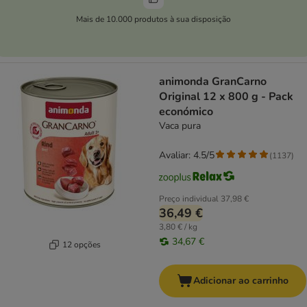
Mais de 10.000 produtos à sua disposição
animonda GranCarno
Original 12 x 800 g - Pack
económico
Vaca pura
Avaliar: 4.5/5
(
1137
)
Preço individual
37,98 €
36,49 €
3,80 € / kg
34,67 €
12 opções
Adicionar ao carrinho