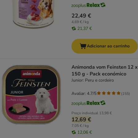
22,49 €
4,69 € / kg
21,37 €
Adicionar ao carrinho
Animonda vom Feinsten 12 x
150 g - Pack económico
Junior: Peru e cordeiro
Avaliar: 4.7/5
(
155
)
Preço individual
13,98 €
12,69 €
7,05 € / kg
12,06 €