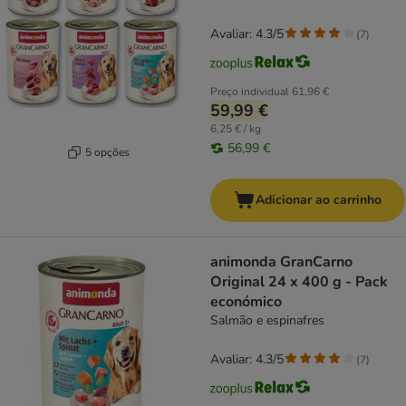
Avaliar: 4.3/5
(
7
)
Preço individual
61,96 €
59,99 €
6,25 € / kg
56,99 €
5 opções
Adicionar ao carrinho
animonda GranCarno
Original 24 x 400 g - Pack
económico
Salmão e espinafres
Avaliar: 4.3/5
(
7
)