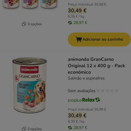
Preço individual
30,98 €
30,49 €
6,35 € / kg
28,97 €
3 opções
Adicionar ao carrinho
animonda GranCarno
Original 12 x 400 g - Pack
económico
Salmão e espinafres
Sem avaliações
Preço individual
30,98 €
30,49 €
6,35 € / kg
28,97 €
3 opções