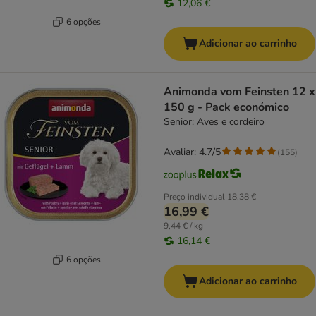
12,06 €
6 opções
Adicionar ao carrinho
Animonda vom Feinsten 12 x
150 g - Pack económico
Senior: Aves e cordeiro
Avaliar: 4.7/5
(
155
)
Preço individual
18,38 €
16,99 €
9,44 € / kg
16,14 €
6 opções
Adicionar ao carrinho