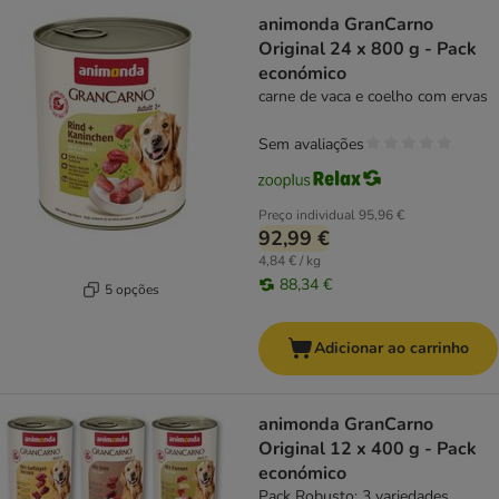
animonda GranCarno
Original 24 x 800 g - Pack
económico
carne de vaca e coelho com ervas
Sem avaliações
Preço individual
95,96 €
92,99 €
4,84 € / kg
88,34 €
5 opções
Adicionar ao carrinho
animonda GranCarno
Original 12 x 400 g - Pack
económico
Pack Robusto: 3 variedades