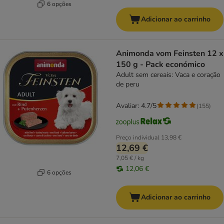
6 opções
Adicionar ao carrinho
Animonda vom Feinsten 12 x
150 g - Pack económico
Adult sem cereais: Vaca e coração
de peru
Avaliar: 4.7/5
(
155
)
Preço individual
13,98 €
12,69 €
7,05 € / kg
12,06 €
6 opções
Adicionar ao carrinho