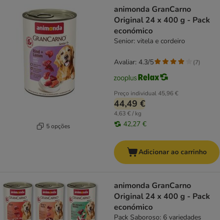
animonda GranCarno
Original 24 x 400 g - Pack
económico
Senior: vitela e cordeiro
Avaliar: 4.3/5
(
7
)
Preço individual
45,96 €
44,49 €
4,63 € / kg
42,27 €
5 opções
Adicionar ao carrinho
animonda GranCarno
Original 24 x 400 g - Pack
económico
Pack Saboroso: 6 variedades