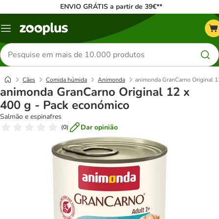
ENVIO GRÁTIS a partir de 39€**
Menu
Pesquisar
produtos
Cães
Comida húmida
Animonda
animonda GranCarno Original 1
animonda GranCarno Original 12 x
400 g - Pack económico
Salmão e espinafres
Dar opinião
(
0
)