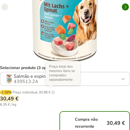
Preço total dos
Selecionar produto (3 opções)
mesmos itens se
comprados
Salmão e espinafres
separadamente
439513.24
-1.58%
Preço individual
30,98 €
30,49 €
6,35 € / kg
Compra não
30,49 €
recorrente