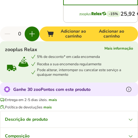
25,92 
-15%
Adicionar ao
Adicionar ao
carrinho
carrinho
Mais informação
zooplus Relax
5% de desconto* em cada encomenda
Receba a sua encomenda regularmente
Pode alterar, interromper ou cancelar este serviço a
qualquer momento
Ganhe 30 zooPontos com este produto
Entrega em 2-5 dias úteis.
mais
Política de devoluções
mais
Descrição de produto
Composição