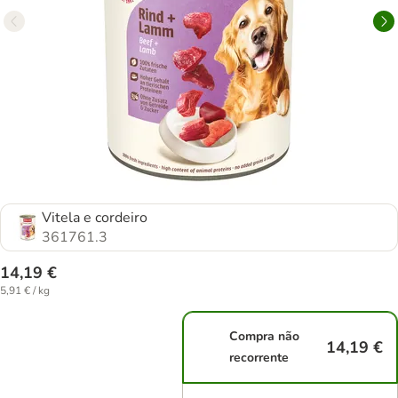
Vitela e cordeiro
361761.3
14,19 €
5,91 € / kg
Compra não
14,19 €
recorrente