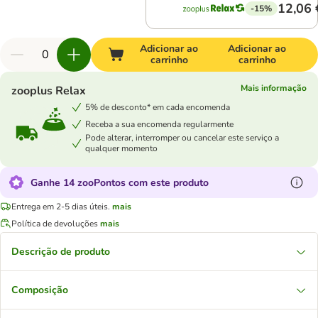
12,06 
-15%
Adicionar ao
Adicionar ao
carrinho
carrinho
Mais informação
zooplus Relax
5% de desconto* em cada encomenda
Receba a sua encomenda regularmente
Pode alterar, interromper ou cancelar este serviço a
qualquer momento
Ganhe 14 zooPontos com este produto
Entrega em 2-5 dias úteis.
mais
Política de devoluções
mais
Descrição de produto
Composição