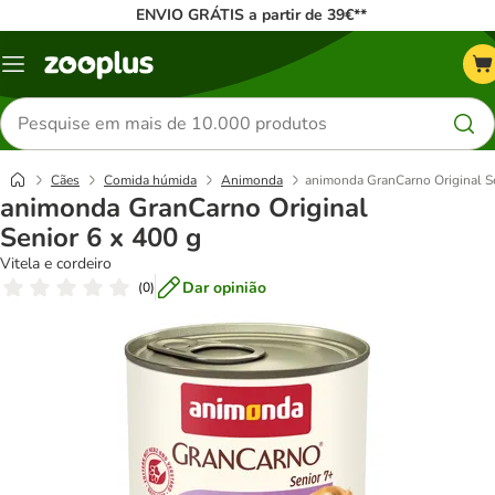
ENVIO GRÁTIS a partir de 39€**
Menu
Pesquisar
produtos
Cães
Comida húmida
Animonda
animonda GranCarno Original Se
animonda GranCarno Original
Senior 6 x 400 g
Vitela e cordeiro
Dar opinião
(
0
)