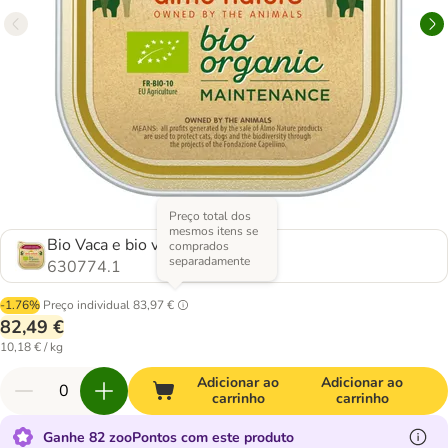
Preço total dos
mesmos itens se
Bio Vaca e bio vegetais
comprados
separadamente
630774.1
-1.76%
Preço individual
83,97 €
82,49 €
10,18 € / kg
Adicionar ao
Adicionar ao
carrinho
carrinho
Ganhe 82 zooPontos com este produto