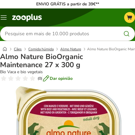
ENVIO GRÁTIS a partir de 39€**
Menu
Pesquisar
produtos
Cães
Comida húmida
Almo Nature
Almo Nature BioOrganic Main
Almo Nature BioOrganic
Maintenance 27 x 300 g
Bio Vaca e bio vegetais
Dar opinião
(
0
)