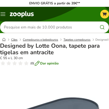
ENVIO GRÁTIS a partir de 39€**
Menu
Pesquisar
produtos
Cães
Comedouros e bebedouros
Tapetes comedouros
Designed b
Designed by Lotte Oona, tapete para
tigelas em antracite
C 55 x L 30 cm
Dar opinião
(
0
)