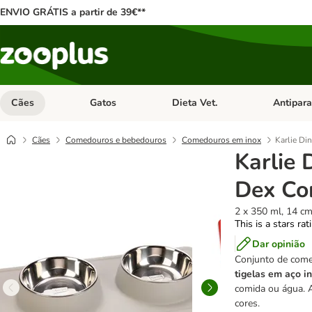
ENVIO GRÁTIS a partir de 39€**
Cães
Gatos
Dieta Vet.
Antipara
Abrir menu de categoria: Cães
Abrir menu de categoria: Gatos
Abrir menu 
Cães
Comedouros e bebedouros
Comedouros em inox
Karlie Di
Karlie 
Dex Co
2 x 350 ml, 14 cm
This is a stars ra
Dar opinião
Conjunto de com
tigelas em aço i
comida ou água. 
cores.