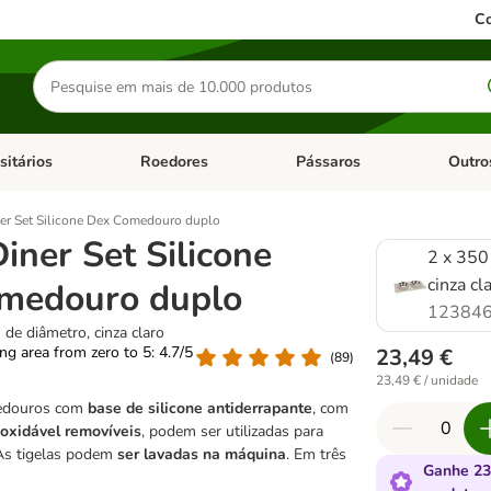
Co
Pesquisar
produtos
sitários
Roedores
Pássaros
Outro
de categoria: Dieta Vet.
Abrir menu de categoria: Antiparasitários
Abrir menu de categoria: Roed
Abrir me
ner Set Silicone Dex Comedouro duplo
Diner Set Silicone
2 x 350
cinza cl
medouro duplo
123846
 de diâmetro, cinza claro
ting area from zero to 5: 4.7/5
23,49 €
(
89
)
23,49 € / unidade
edouros com
base de silicone antiderrapante
,
com
noxidável removíveis
, podem ser utilizadas para
As tigelas podem
ser lavadas na máquina
. Em três
Ganhe 23