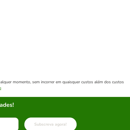
 qualquer momento, sem incorrer em quaisquer custos além dos custos
e
ades!
Subscreva agora!