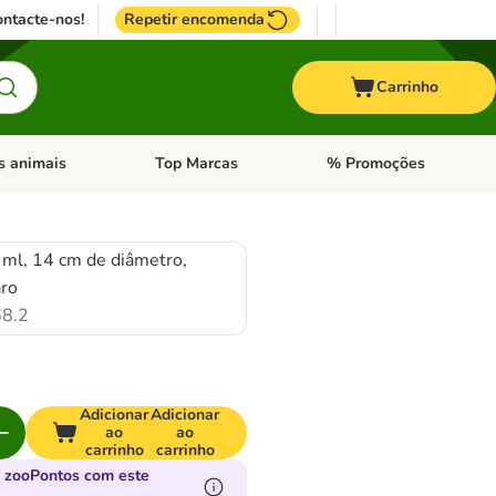
ntacte-nos!
Repetir encomenda
Carrinho
s animais
Top Marcas
% Promoções
ores
nu de categoria: Pássaros
Abrir menu de categoria: Outros animais
Abrir menu de categoria: T
 ml, 14 cm de diâmetro,
aro
8.2
Adicionar
Adicionar
ao
ao
carrinho
carrinho
 zooPontos com este