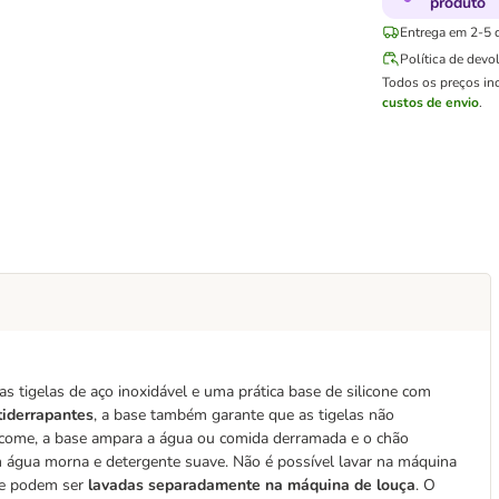
produto
Entrega em 2-5 d
Política de devo
Todos os preços in
custos de envio
.
 tigelas de aço inoxidável e uma prática
base de silicone com
tiderrapantes
, a base também garante que as tigelas não
 come, a base ampara a água ou comida derramada e o chão
m água morna e detergente suave. Não é possível lavar na máquina
e podem ser
lavadas separadamente na máquina de louça
. O