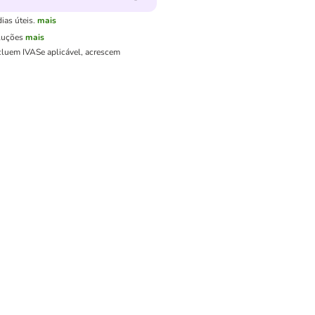
ias úteis.
mais
luções
mais
cluem IVA
Se aplicável, acrescem