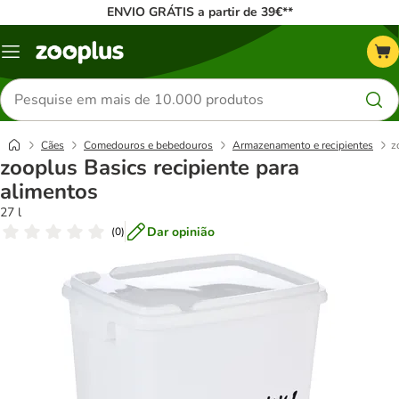
ENVIO GRÁTIS a partir de 39€**
Menu
Pesquisar
produtos
Cães
Comedouros e bebedouros
Armazenamento e recipientes
z
zooplus Basics recipiente para
alimentos
27 l
Dar opinião
(
0
)