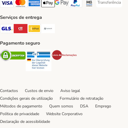
Transferência
Transferência P
Visa Payment Method
Mastercard Payment Method
American Express Payment Method
Apple Pay Payment Method
Google Pay Payment Method
PayPal Payment Method
Multibanco Payment Met
Serviços de entrega
GLS Shipping Method
CTTExpress Shipping Method
InPost Shipping Method
Paack Shipping Method
Pagamento seguro
Security
Security
Security
Contactos
Custos de envio
Aviso legal
Condições gerais de utilização
Formulário de retratação
Métodos de pagamento
Quem somos
DSA
Emprego
Política de privacidade
Website Corporativo
Declaração de acessibilidade