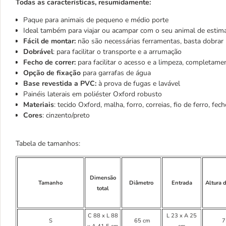
Todas as características, resumidamente:
Paque para animais de pequeno e médio porte
Ideal também para viajar ou acampar com o seu animal de estim
Fácil de montar:
não são necessárias ferramentas, basta dobrar 
Dobrável
: para facilitar o transporte e a arrumação
Fecho de correr:
para facilitar o acesso e a limpeza, completame
Opção de fixação
para garrafas de água
Base revestida a PVC:
à prova de fugas e lavável
Painéis laterais em poliéster Oxford robusto
Materiais
: tecido Oxford, malha, forro, correias, fio de ferro, fec
Cores
: cinzento/preto
Tabela de tamanhos:
Dimensão
Tamanho
Diâmetro
Entrada
Altura 
total
C 88 x L 88
L 23 x A 25
S
65 cm
7