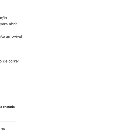
ação
para abrir
nte amovível
ho de correr
da entrada
 cm