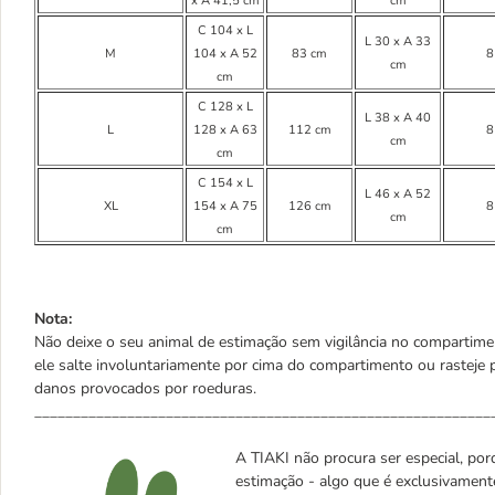
x A 41,5 cm
cm
C 104 x L
L 30 x A 33
M
104 x A 52
83 cm
8
cm
cm
C 128 x L
L 38 x A 40
L
128 x A 63
112 cm
8
cm
cm
C 154 x L
L 46 x A 52
XL
154 x A 75
126 cm
8
cm
cm
Nota:
Não deixe o seu animal de estimação sem vigilância no compartimen
ele salte involuntariamente por cima do compartimento ou rasteje
danos provocados por roeduras.
___________________________________________________________
A TIAKI não procura ser especial, porq
estimação - algo que é exclusivament