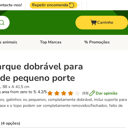
ntacte-nos!
Repetir encomenda
Carrinho
s animais
Top Marcas
% Promoções
ores
nu de categoria: Pássaros
Abrir menu de categoria: Outros animais
Abrir menu de categoria: T
arque dobrável para
 de pequeno porte
L 88 x A 41,5 cm
g area from zero to 5: 4.2/5
Dar opinião
(
53
)
os, gatinhos ou pequenos, completamente dobrável, inclui suporte para
base e o topo podem ser completamente removidos/fechados, feito de
 (4 opções)