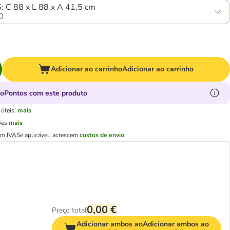
: C 88 x L 88 x A 41,5 cm
0
Adicionar ao carrinho
Adicionar ao carrinho
oPontos com este produto
úteis.
mais
ões
mais
em IVA
Se aplicável, acrescem
custos de envio
.
0,00 €
Preço total
Adicionar ambos ao
Adicionar ambos ao