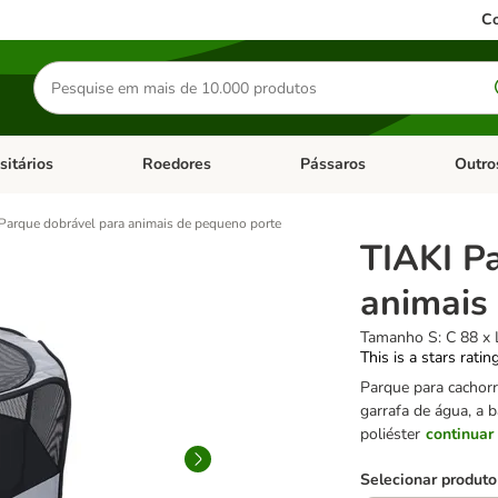
Co
Pesquisar
produtos
sitários
Roedores
Pássaros
Outro
de categoria: Dieta Vet.
Abrir menu de categoria: Antiparasitários
Abrir menu de categoria: Roed
Abrir me
Parque dobrável para animais de pequeno porte
TIAKI P
animais
Tamanho S: C 88 x 
This is a stars ratin
Parque para cachorr
garrafa de água, a 
poliéster
continuar
Selecionar produto