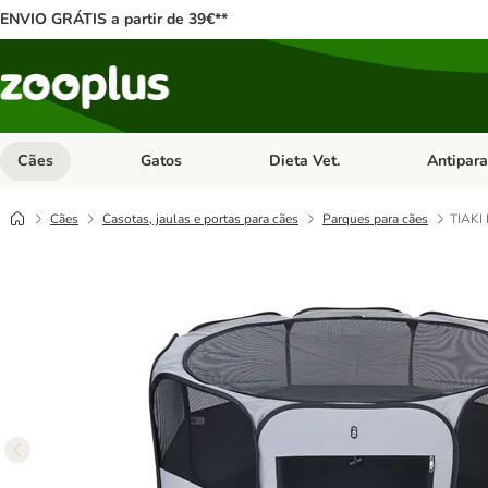
ENVIO GRÁTIS a partir de 39€**
Cães
Gatos
Dieta Vet.
Antipara
Abrir menu de categoria: Cães
Abrir menu de categoria: Gatos
Abrir menu 
Cães
Casotas, jaulas e portas para cães
Parques para cães
TIAKI 