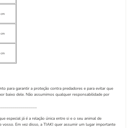
 cm
 cm
 cm
to para garantir a proteção contra predadores e para evitar que
 por baixo dele. Não assumimos qualquer responsabilidade por
___________________
ue especial já é a relação única entre si e o seu animal de
e vosso. Em vez disso, a TIAKI quer assumir um lugar importante