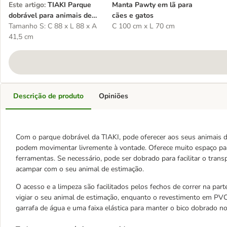
Este artigo
:
TIAKI Parque
Manta Pawty em lã para
dobrável para animais de
cães e gatos
pequeno porte
Tamanho S: C 88 x L 88 x A
C 100 cm x L 70 cm
41,5 cm
Descrição de produto
Opiniões
Com o parque dobrável da TIAKI, pode oferecer aos seus animais d
podem movimentar livremente à vontade. Oferece muito espaço para 
ferramentas. Se necessário, pode ser dobrado para facilitar o transp
acampar com o seu animal de estimação.
O acesso e a limpeza são facilitados pelos fechos de correr na part
vigiar o seu animal de estimação, enquanto o revestimento em PVC
garrafa de água e uma faixa elástica para manter o bico dobrado no 