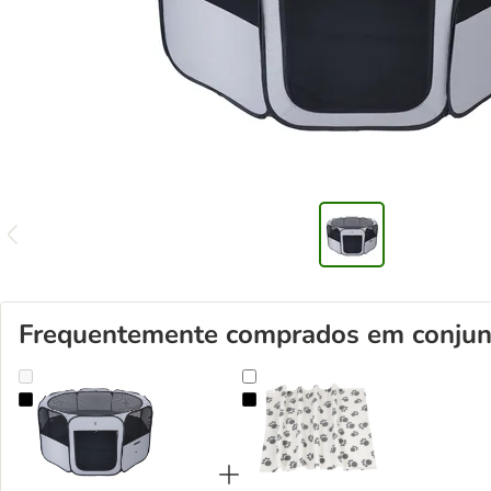
Frequentemente comprados em conjun
TIAKI Parque dobrável para animais de pequeno porte
Manta Pawty em lã para cães e ga