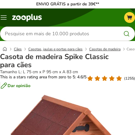
ENVIO GRÁTIS a partir de 39€**
Menu
Pesquisar
produtos
Cães
Casotas, jaulas e portas para cães
Casotas de madeira
Casot
Casota de madeira Spike Classic
para cães
Tamanho L: L 75 cm x P 95 cm x A 83 cm
This is a stars rating area from zero to 5: 4.6/5
(
1255
)
Dar opinião