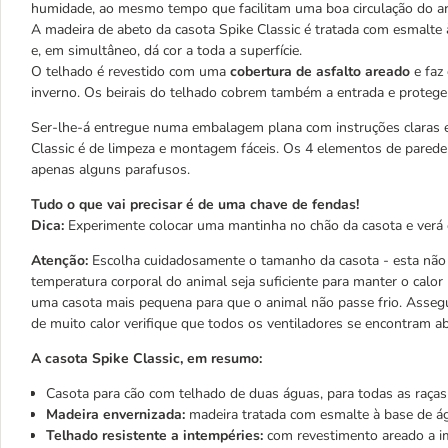
humidade, ao mesmo tempo que facilitam uma boa circulação do ar
A madeira de abeto da casota Spike Classic é tratada com esmalte 
e, em simultâneo, dá cor a toda a superfície.
O telhado é revestido com uma
cobertura de asfalto areado
e faz 
inverno. Os beirais do telhado cobrem também a entrada e proteg
Ser-lhe-á entregue numa embalagem plana com instruções claras e 
Classic é de limpeza e montagem fáceis. Os 4 elementos de parede 
apenas alguns parafusos.
Tudo o que vai precisar é de uma chave de fendas!
Dica:
Experimente colocar uma mantinha no chão da casota e verá 
Atenção:
Escolha cuidadosamente o tamanho da casota - esta não 
temperatura corporal do animal seja suficiente para manter o calor
uma casota mais pequena para que o animal não passe frio. Assegu
de muito calor verifique que todos os ventiladores se encontram ab
A casota Spike Classic, em resumo:
Casota para cão com telhado de duas águas, para todas as raças
Madeira envernizada:
madeira tratada com esmalte à base de ág
Telhado resistente a intempéries:
com revestimento areado a imi