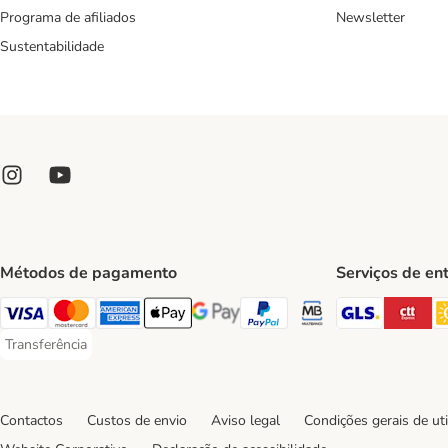
Programa de afiliados
Newsletter
Sustentabilidade
Métodos de pagamento
Serviços de en
GLS Ship
CT
Visa Payment Method
Mastercard Payment Method
American Express Payment Method
Apple Pay Payment Method
Google Pay Payment Method
PayPal Payment Method
Multibanco Payment Met
Transferência
Transferência Payment Method
Contactos
Custos de envio
Aviso legal
Condições gerais de uti