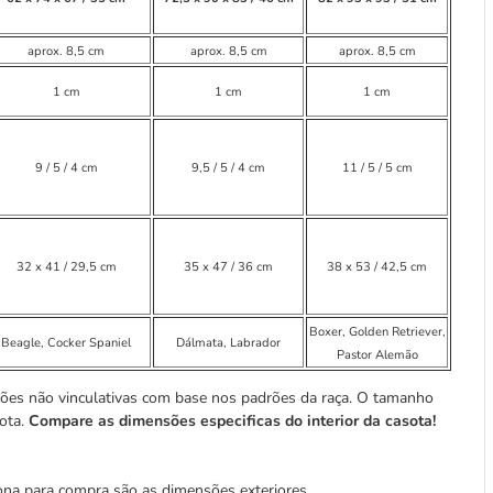
aprox. 8,5 cm
aprox. 8,5 cm
aprox. 8,5 cm
1 cm
1 cm
1 cm
9 / 5 / 4 cm
9,5 / 5 / 4 cm
11 / 5 / 5 cm
32 x 41 / 29,5 cm
35 x 47 / 36 cm
38 x 53 / 42,5 cm
Boxer, Golden Retriever,
Beagle, Cocker Spaniel
Dálmata, Labrador
Pastor Alemão
ões não vinculativas com base nos padrões da raça. O tamanho
sota.
Compare as dimensões especificas do interior da casota!
ona para compra são as dimensões exteriores.