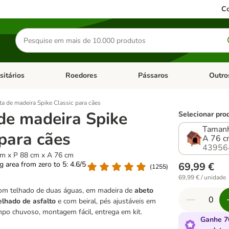
Co
Pesquisar
produtos
sitários
Roedores
Pássaros
Outro
de categoria: Dieta Vet.
Abrir menu de categoria: Antiparasitários
Abrir menu de categoria: Roed
Abrir me
a de madeira Spike Classic para cães
de madeira Spike
Selecionar pro
Tamanh
 para cães
A 76 
43956
m x P 88 cm x A 76 cm
ng area from zero to 5: 4.6/5
69,99 €
(
1255
)
69,99 € / unidade
com telhado de duas águas, em madeira de
abeto
elhado de asfalto
e com beiral, pés ajustáveis em
empo chuvoso, montagem fácil, entrega em kit.
Ganhe 7