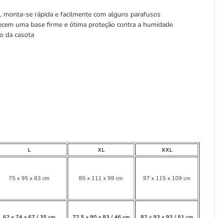
, monta-se rápida e facilmente com alguns parafusos
cem uma base firme e ótima proteção contra a humidade
o da casota
L
XL
XXL
75 x 95 x 83 cm
85 x 111 x 99 cm
97 x 115 x 109 cm
62 x 74 x 67 / 35 cm
72,5 x 90 x 83 / 46 cm
82 x 93 x 93 / 51 cm