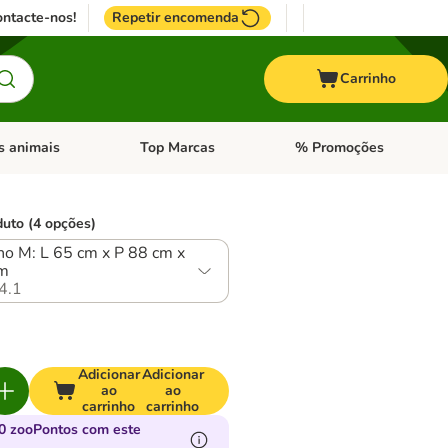
ntacte-nos!
Repetir encomenda
Carrinho
s animais
Top Marcas
% Promoções
ores
nu de categoria: Pássaros
Abrir menu de categoria: Outros animais
Abrir menu de categoria: T
duto (4 opções)
o M: L 65 cm x P 88 cm x
cm
4.1
Adicionar
Adicionar
ao
ao
carrinho
carrinho
0 zooPontos com este