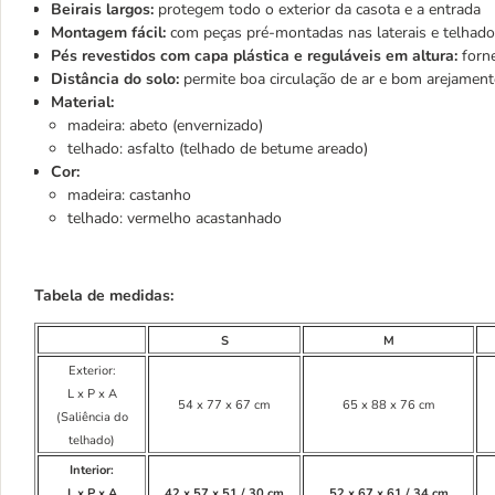
Beirais largos:
protegem todo o exterior da casota e a entrada
Montagem fácil:
com peças pré-montadas nas laterais e telhado
Pés revestidos com capa plástica e reguláveis em altura:
forne
Distância do solo:
permite boa circulação de ar e bom arejament
Material:
madeira: abeto (envernizado)
telhado: asfalto (telhado de betume areado)
Cor:
madeira: castanho
telhado: vermelho acastanhado
Tabela de medidas:
S
M
Exterior:
L x P x A
54 x 77 x 67 cm
65 x 88 x 76 cm
(Saliência do
telhado)
Interior:
L x P x A
42 x 57 x 51 / 30 cm
52 x 67 x 61 / 34 cm