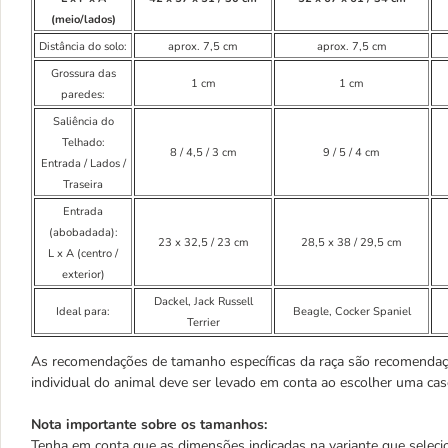
(meio/lados)
Distância do solo:
aprox. 7,5 cm
aprox. 7,5 cm
Grossura das
1 cm
1 cm
paredes:
Saliência do
Telhado:
8 / 4,5 / 3 cm
9 / 5 / 4 cm
Entrada / Lados /
Traseira
Entrada
(abobadada):
23 x 32,5 / 23 cm
28,5 x 38 / 29,5 cm
L x A (centro /
exterior)
Dackel, Jack Russell
Ideal para:
Beagle, Cocker Spaniel
Terrier
As recomendações de tamanho específicas da raça são recomendaç
individual do animal deve ser levado em conta ao escolher uma ca
Nota importante sobre os tamanhos:
Tenha em conta que as dimensões indicadas na variante que seleci