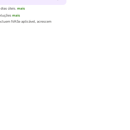
dias úteis.
mais
oluções
mais
ncluem IVA
Se aplicável, acrescem