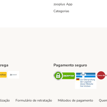
zooplus App
Categorias
trega
Pagamento seguro
ping Method
TExpress Shipping Method
InPost Shipping Method
Paack Shipping Method
Security
Securit
hod
lização
Formulário de retratação
Métodos de pagamento
Quem