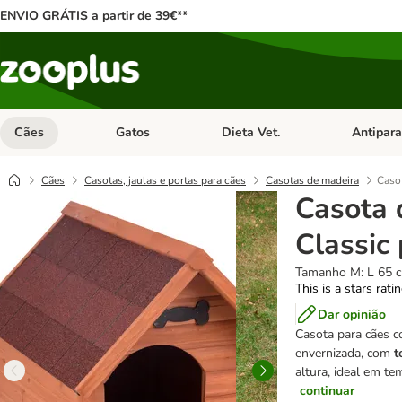
ENVIO GRÁTIS a partir de 39€**
Cães
Gatos
Dieta Vet.
Antipara
Abrir menu de categoria: Cães
Abrir menu de categoria: Gatos
Abrir menu 
Cães
Casotas, jaulas e portas para cães
Casotas de madeira
Casot
Casota 
Classic
Tamanho M: L 65 c
This is a stars rati
Dar opinião
Casota para cães 
envernizada, com
t
altura, ideal em t
continuar