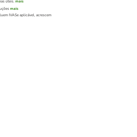
as úteis.
mais
luções
mais
cluem IVA
Se aplicável, acrescem