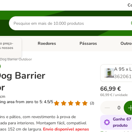
Co
Pesquisar
produtos
sitários
Roedores
Pássaros
Outro
o preço-
de categoria: Dieta Vet.
Abrir menu de categoria: Antiparasitários
Abrir menu de categoria: Roed
Abrir me
s nossos
 Dog Barrier Outdoor
A 95 x 
Dog Barrier
362061
r
66,99 €
66,99 € / unidade
 cm
ting area from zero to 5: 4.5/5
(
2
)
dins e pátios, com revestimento à prova de
Ganhe 67
cada para interiores. Montagem fácil, compatível
produto
aos 152 cm de largura.
Envio disponível apenas