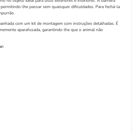
o no objeto ideal para usos exteriores e interiores. A barreira
permitindo-lhe passar sem quaisquer dificuldades. Para fechá-la
mpurrão.
mpanhada com um kit de montagem com instruções detalhadas. É
irmemente aparafusada, garantindo-lhe que o animal não
r: