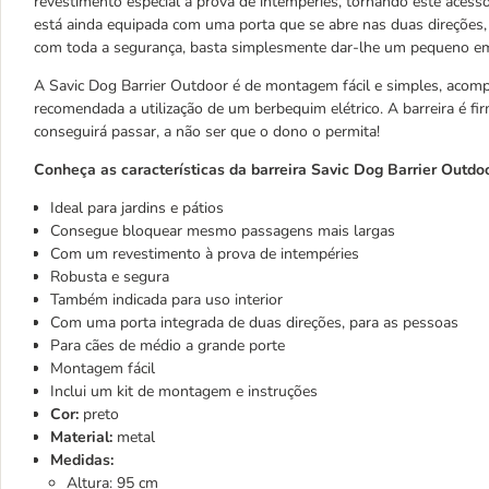
revestimento especial à prova de intempéries, tornando este acessóri
está ainda equipada com uma porta que se abre nas duas direções, 
com toda a segurança, basta simplesmente dar-lhe um pequeno e
A Savic Dog Barrier Outdoor é de montagem fácil e simples, aco
recomendada a utilização de um berbequim elétrico. A barreira é f
conseguirá passar, a não ser que o dono o permita!
Conheça as características da barreira Savic Dog Barrier Outdoo
Ideal para jardins e pátios
Consegue bloquear mesmo passagens mais largas
Com um revestimento à prova de intempéries
Robusta e segura
Também indicada para uso interior
Com uma porta integrada de duas direções, para as pessoas
Para cães de médio a grande porte
Montagem fácil
Inclui um kit de montagem e instruções
Cor:
preto
Material:
metal
Medidas:
Altura: 95 cm