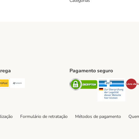
Categorias
trega
Pagamento seguro
ping Method
TExpress Shipping Method
InPost Shipping Method
Paack Shipping Method
Security
Securit
hod
lização
Formulário de retratação
Métodos de pagamento
Quem