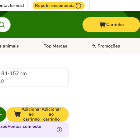
ntacte-nos!
Repetir encomenda
Carrinho
s animais
Top Marcas
% Promoções
ores
nu de categoria: Pássaros
Abrir menu de categoria: Outros animais
Abrir menu de categoria: T
L 84-152 cm
.0
Adicionar
Adicionar
ao
ao
carrinho
carrinho
 zooPontos com este