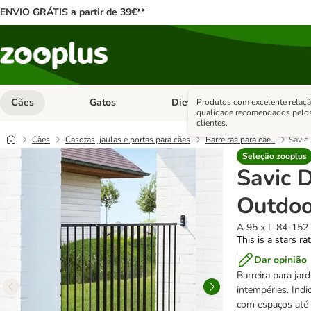
ENVIO GRÁTIS a partir de 39€**
Cães
Gatos
Dieta Vet.
Antipara
Produtos com excelente relaçã
Abrir menu de categoria: Cães
Abrir menu de categoria: Gatos
Abrir menu 
qualidade recomendados pelo
clientes.
Cães
Casotas, jaulas e portas para cães
Barreiras para cães
Savic
Seleção zooplus
Savic 
Outdoo
A 95 x L 84-152
This is a stars ra
Dar opinião
Barreira para jar
intempéries. Indi
com espaços até 