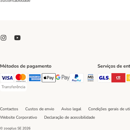
Sustentabilidade
Métodos de pagamento
Serviços de en
GLS Ship
CT
Visa Payment Method
Mastercard Payment Method
American Express Payment Method
Apple Pay Payment Method
Google Pay Payment Method
PayPal Payment Method
Multibanco Payment Met
Transferência
Transferência Payment Method
Contactos
Custos de envio
Aviso legal
Condições gerais de uti
Website Corporativo
Declaração de acessibilidade
© zooplus SE
2026