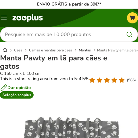
ENVIO GRÁTIS a partir de 39€**
Menu
Pesquisar
produtos
Cães
Camas e mantas para cães
Mantas
Manta Pawty em lã para 
Manta Pawty em lã para cães e
gatos
C 150 cm x L 100 cm
This is a stars rating area from zero to 5: 4.5/5
(
585
)
Dar opinião
Seleção zooplus