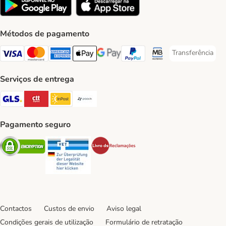
Métodos de pagamento
Transferência
Transferência P
Visa Payment Method
Mastercard Payment Method
American Express Payment Method
Apple Pay Payment Method
Google Pay Payment Method
PayPal Payment Method
Multibanco Payment Met
Serviços de entrega
GLS Shipping Method
CTTExpress Shipping Method
InPost Shipping Method
Paack Shipping Method
Pagamento seguro
Security
Security
Security
Contactos
Custos de envio
Aviso legal
Condições gerais de utilização
Formulário de retratação