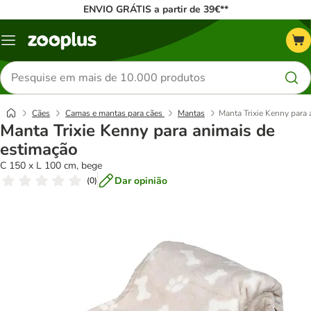
ENVIO GRÁTIS a partir de 39€**
Menu
Pesquisar
produtos
Cães
Camas e mantas para cães
Mantas
Manta Trixie Kenny para
Manta Trixie Kenny para animais de
estimação
C 150 x L 100 cm, bege
Dar opinião
(
0
)