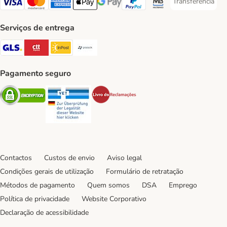
Transferência
Transferência P
Visa Payment Method
Mastercard Payment Method
American Express Payment Method
Apple Pay Payment Method
Google Pay Payment Method
PayPal Payment Method
Multibanco Payment Met
Serviços de entrega
GLS Shipping Method
CTTExpress Shipping Method
InPost Shipping Method
Paack Shipping Method
Pagamento seguro
Security
Security
Security
Contactos
Custos de envio
Aviso legal
Condições gerais de utilização
Formulário de retratação
Métodos de pagamento
Quem somos
DSA
Emprego
Política de privacidade
Website Corporativo
Declaração de acessibilidade