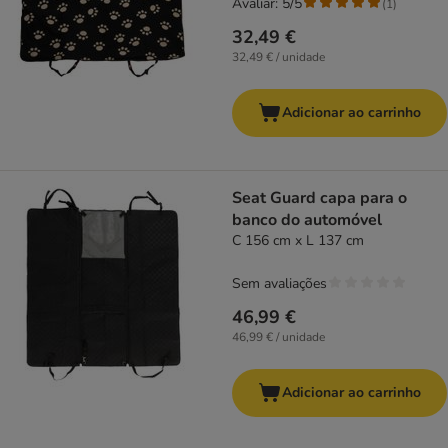
Avaliar: 5/5
(
1
)
32,49 €
32,49 € / unidade
Adicionar ao carrinho
Seat Guard capa para o
banco do automóvel
C 156 cm x L 137 cm
Sem avaliações
46,99 €
46,99 € / unidade
Adicionar ao carrinho