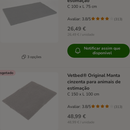
estimação
C 100 x L 75 cm
Avaliar: 3.8/5
(
313
)
26,49 €
26,49 € / unidade
Notificar assim que
disponível
3 opções
sgotado
Vetbed® Original Manta
cinzenta para animais de
estimação
C 150 x L 100 cm
Avaliar: 3.8/5
(
313
)
48,99 €
48,99 € / unidade