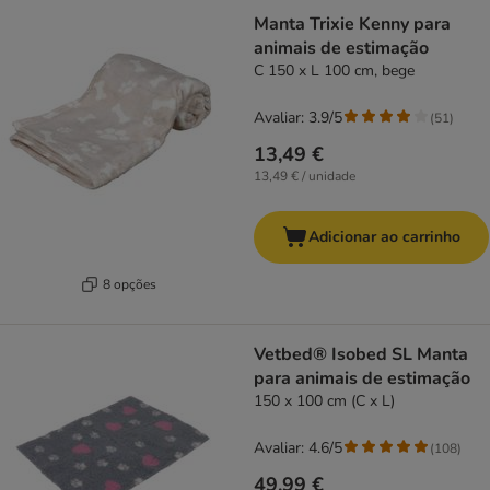
Manta Trixie Kenny para
animais de estimação
C 150 x L 100 cm, bege
Avaliar: 3.9/5
(
51
)
13,49 €
13,49 € / unidade
Adicionar ao carrinho
8 opções
Vetbed® Isobed SL Manta
para animais de estimação
150 x 100 cm (C x L)
Avaliar: 4.6/5
(
108
)
49,99 €