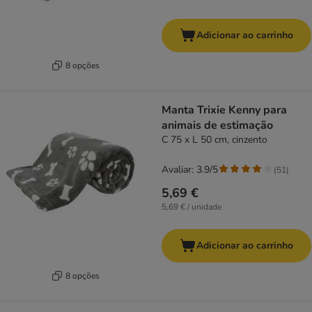
Adicionar ao carrinho
8 opções
Manta Trixie Kenny para
animais de estimação
C 75 x L 50 cm, cinzento
Avaliar: 3.9/5
(
51
)
5,69 €
5,69 € / unidade
Adicionar ao carrinho
8 opções