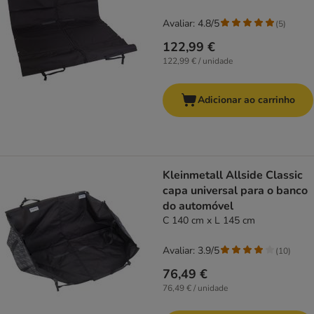
Avaliar: 4.8/5
(
5
)
122,99 €
122,99 € / unidade
Adicionar ao carrinho
Kleinmetall Allside Classic
capa universal para o banco
do automóvel
C 140 cm x L 145 cm
Avaliar: 3.9/5
(
10
)
76,49 €
76,49 € / unidade