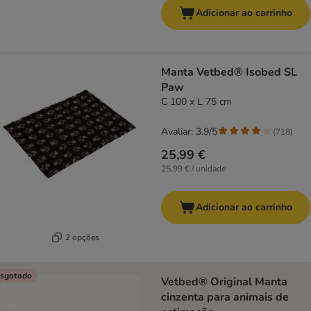
Adicionar ao carrinho
Manta Vetbed® Isobed SL
Paw
C 100 x L 75 cm
Avaliar: 3.9/5
(
718
)
25,99 €
25,99 € / unidade
Adicionar ao carrinho
2 opções
sgotado
Vetbed® Original Manta
cinzenta para animais de