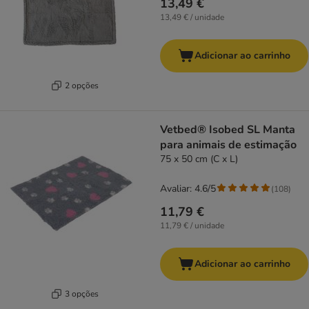
13,49 €
13,49 € / unidade
Adicionar ao carrinho
2 opções
Vetbed® Isobed SL Manta
para animais de estimação
75 x 50 cm (C x L)
Avaliar: 4.6/5
(
108
)
11,79 €
11,79 € / unidade
Adicionar ao carrinho
3 opções