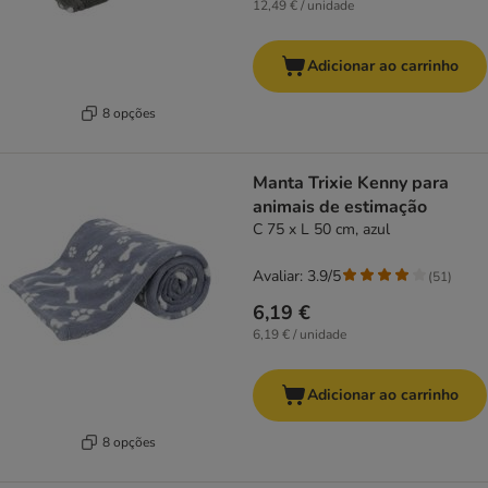
12,49 € / unidade
Adicionar ao carrinho
8 opções
Manta Trixie Kenny para
animais de estimação
C 75 x L 50 cm, azul
Avaliar: 3.9/5
(
51
)
6,19 €
6,19 € / unidade
Adicionar ao carrinho
8 opções