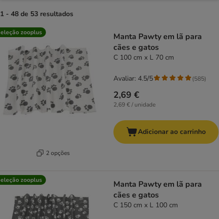
1 - 48 de 53 resultados
product items have been changed
eleção zooplus
Manta Pawty em lã para
cães e gatos
C 100 cm x L 70 cm
Avaliar: 4.5/5
(
585
)
2,69 €
2,69 € / unidade
Adicionar ao carrinho
2 opções
eleção zooplus
Manta Pawty em lã para
cães e gatos
C 150 cm x L 100 cm