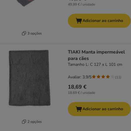
49,99 € / unidade
Adicionar ao carrinho
3 opções
TIAKI Manta impermeável
para cães
Tamanho L: C 127 x L 101 cm
Avaliar: 3.9/5
(
11
)
18,69 €
18,69 € / unidade
Adicionar ao carrinho
2 opções