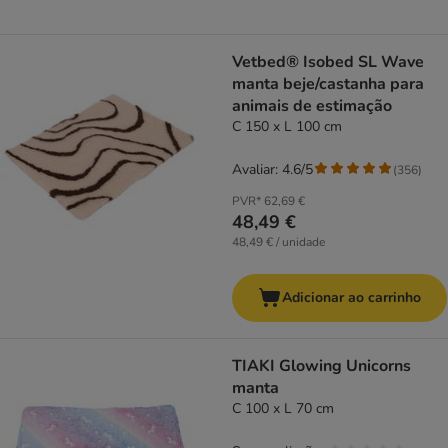
Vetbed® Isobed SL Wave
manta beje/castanha para
animais de estimação
C 150 x L 100 cm
Avaliar: 4.6/5
(
356
)
PVR*
62,69 €
48,49 €
48,49 € / unidade
Adicionar ao carrinho
TIAKI Glowing Unicorns
manta
C 100 x L 70 cm