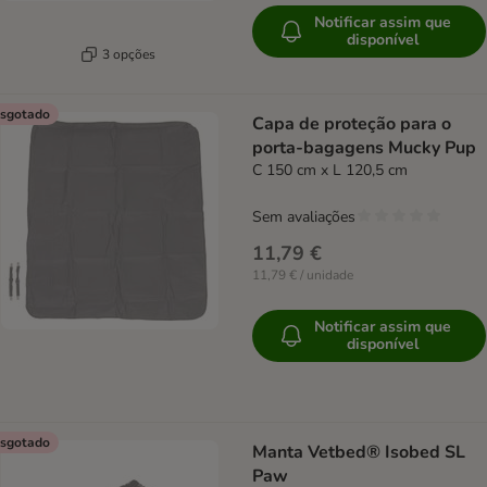
Notificar assim que
disponível
3 opções
sgotado
Capa de proteção para o
porta-bagagens Mucky Pup
C 150 cm x L 120,5 cm
Sem avaliações
11,79 €
11,79 € / unidade
Notificar assim que
disponível
sgotado
Manta Vetbed® Isobed SL
Paw