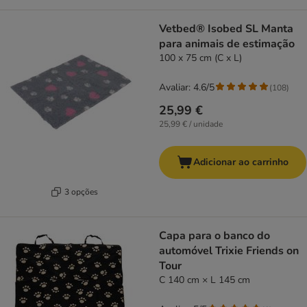
Vetbed® Isobed SL Manta
para animais de estimação
100 x 75 cm (C x L)
Avaliar: 4.6/5
(
108
)
25,99 €
25,99 € / unidade
Adicionar ao carrinho
3 opções
Capa para o banco do
automóvel Trixie Friends on
Tour
C 140 cm × L 145 cm