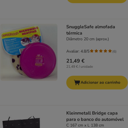
SnuggleSafe almofada
térmica
Diâmetro 20 cm (aprox.)
Avaliar: 4.8/5
(
6
)
21,49 €
21,49 € / unidade
Adicionar ao carrinho
Kleinmetall Bridge capa
para o banco do automóvel
C 167 cm x L 138 cm