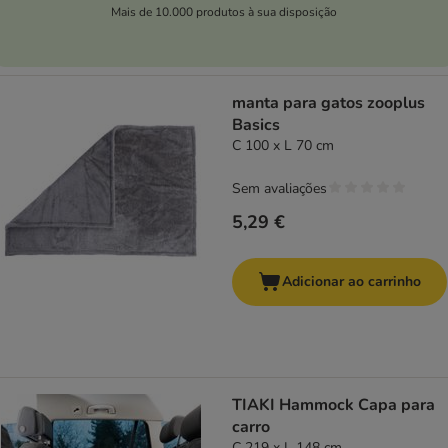
Mais de 10.000 produtos à sua disposição
manta para gatos zooplus
Basics
C 100 x L 70 cm
Sem avaliações
5,29 €
Adicionar ao carrinho
TIAKI Hammock Capa para
carro
C 219 x L 148 cm