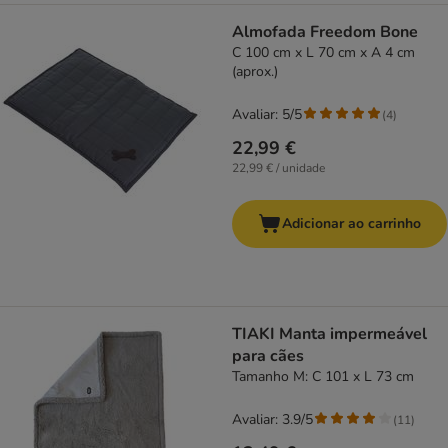
Almofada Freedom Bone
C 100 cm x L 70 cm x A 4 cm
(aprox.)
Avaliar: 5/5
(
4
)
22,99 €
22,99 € / unidade
Adicionar ao carrinho
TIAKI Manta impermeável
para cães
Tamanho M: C 101 x L 73 cm
Avaliar: 3.9/5
(
11
)