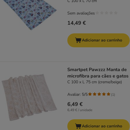
Express
C 100 x L 70 cm
Sem avaliações
14,49 €
Adicionar ao carrinho
Smartpet Pawzzz Manta de
microfibra para cães e gatos
C 100 x L 75 cm (creme/beige)
Avaliar: 5/5
(
1
)
6,49 €
6,49 € / unidade
Adicionar ao carrinho