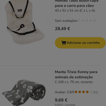
Nomad Tales Blush capa
para o carro para cães
43 x 51 x 51 cm (C x L x A)
Sem avaliações
28,49 €
Adicionar ao carrinho
Manta Trixie Kenny para
animais de estimação
C 100 x L 75 cm, cinzento
Avaliar: 3.9/5
(
51
)
9,69 €
9,69 € / unidade