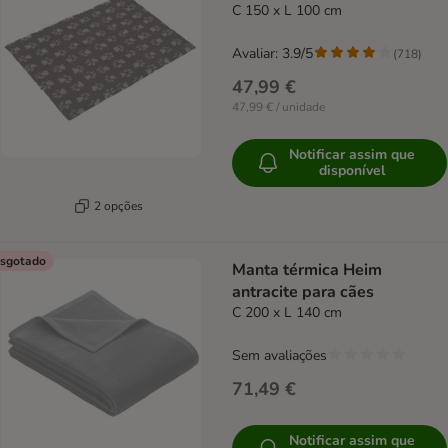
C 150 x L 100 cm
Avaliar: 3.9/5
(
718
)
47,99 €
47,99 € / unidade
Notificar assim que
disponível
2 opções
sgotado
Manta térmica Heim
antracite para cães
C 200 x L 140 cm
Sem avaliações
71,49 €
Notificar assim que