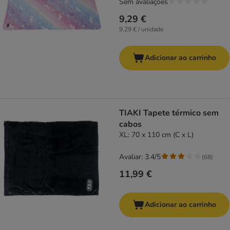
Sem avaliações
9,29 €
9,29 € / unidade
Adicionar ao carrinho
TIAKI Tapete térmico sem
cabos
XL: 70 x 110 cm (C x L)
Avaliar: 3.4/5
(
68
)
11,99 €
Adicionar ao carrinho