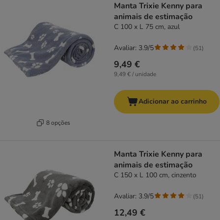
Manta Trixie Kenny para
animais de estimação
C 100 x L 75 cm, azul
Avaliar: 3.9/5
(
51
)
9,49 €
9,49 € / unidade
Adicionar ao carrinho
8 opções
Manta Trixie Kenny para
animais de estimação
C 150 x L 100 cm, cinzento
Avaliar: 3.9/5
(
51
)
12,49 €