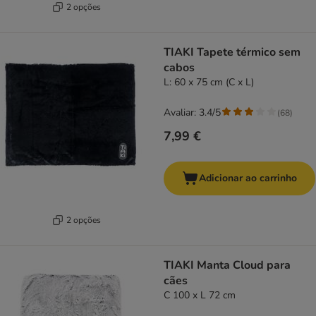
2 opções
TIAKI Tapete térmico sem
cabos
L: 60 x 75 cm (C x L)
Avaliar: 3.4/5
(
68
)
7,99 €
Adicionar ao carrinho
2 opções
TIAKI Manta Cloud para
cães
C 100 x L 72 cm