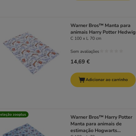
Warner Bros™ Manta para
animais Harry Potter Hedwig
C 100 x L 70 cm
Sem avaliações
14,69 €
Adicionar ao carrinho
eleção zooplus
Warner Bros™ Harry Potter
Manta para animais de
estimação Hogwarts