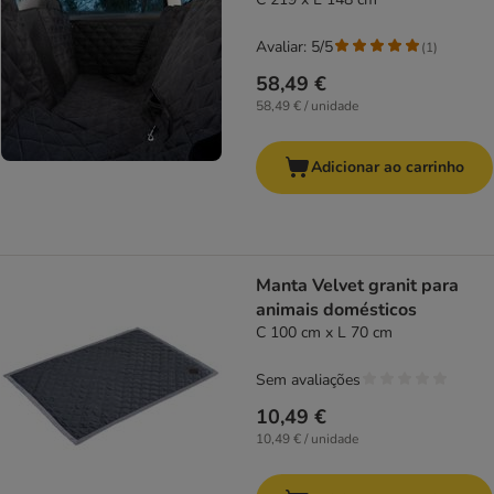
Avaliar: 5/5
(
1
)
58,49 €
58,49 € / unidade
Adicionar ao carrinho
Manta Velvet granit para
animais domésticos
C 100 cm x L 70 cm
Sem avaliações
10,49 €
10,49 € / unidade