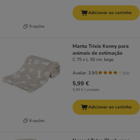
Adicionar ao carrinho
8 opções
Manta Trixie Kenny para
animais de estimação
C 75 x L 50 cm, bege
Avaliar: 3.9/5
(
51
)
5,99 €
5,99 € / unidade
Adicionar ao carrinho
8 opções