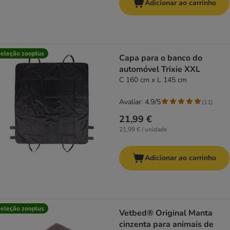
Adicionar ao carrinho
eleção zooplus
Capa para o banco do
automóvel Trixie XXL
C 160 cm x L 145 cm
Avaliar: 4.9/5
(
11
)
21,99 €
21,99 € / unidade
Adicionar ao carrinho
eleção zooplus
Vetbed® Original Manta
cinzenta para animais de