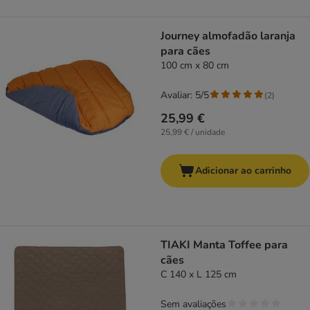
Journey almofadão laranja
para cães
100 cm x 80 cm
Avaliar: 5/5
(
2
)
25,99 €
25,99 € / unidade
Adicionar ao carrinho
TIAKI Manta Toffee para
cães
C 140 x L 125 cm
Sem avaliações