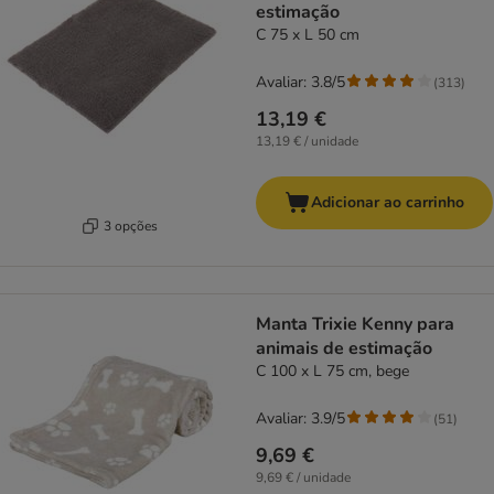
estimação
C 75 x L 50 cm
Avaliar: 3.8/5
(
313
)
13,19 €
13,19 € / unidade
Adicionar ao carrinho
3 opções
Manta Trixie Kenny para
animais de estimação
C 100 x L 75 cm, bege
Avaliar: 3.9/5
(
51
)
9,69 €
9,69 € / unidade