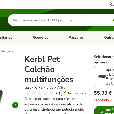
Co
Pesquisar
produtos
sitários
Roedores
Pássaros
Outro
de categoria: Dieta Vet.
Abrir menu de categoria: Antiparasitários
Abrir menu de categoria: Roed
Abrir me
tifunções
Kerbl Pet
Selecionar 
opções)
Colchão
apro
x L 
multifunções
5 c
236
aprox. C 72 x L 50 x A 5 cm
55,99 €
Dar opinião
(
0
)
Colchão ortopédico para cães em
Esgotado
espuma viscoelástica
, com almofada
para incontinência em pelúcia
muito
Notif
que d