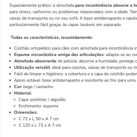
Especialmente prático: a almofada
para incontinência absorve a 
para stress, cachorros ou problemas relacionados com a idade. T
caixas de transporte ou no seu sofá. A base antiderrapante e repel
particularmente fácil graças às capas laváveis em separado.
Todas as características, resumidamente:
Colchão ortopédico para cães com almofada para incontinência i
Espuma viscoelástica amiga das articulações
: adapta-se ao c
Almofada absorvente
de pelúcia: absorve a humidade, protege c
Utilização versátil
: ideal para casotas, caixas de transporte ou 
Fácil de limpar e higiénico: a cobertura e a capa do colchão po
Apoio estável: base antiderrapante e resistente ao frio para um
Cor:
bege / castanho
Material:
Capa: poliéster / algodão
Enchimento: espuma
Dimensões:
C 72 x L 50 x A 7 cm
C 120 x L 72 x A 7 cm