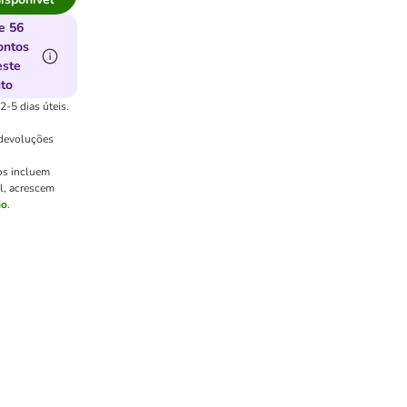
e 56
ontos
este
to
2-5 dias úteis.
 devoluções
os incluem
el, acrescem
io
.