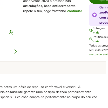
absorvente, alivia a pressão
nas
articulações, base antiderrapante,
Ganh
repele
o frio, bege /castanho
continuar
zooP
com 
produ
Entrega em 
mais
Política de
mais
Todos os preç
IVA
Se aplicáv
custos de env
o patas um oásis de repouso confortável e versátil. A
úcia
absorvente
garante uma posição deitada particularmente
especiais. O colchão adapta-se perfeitamente ao corpo do seu cão