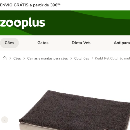
ENVIO GRÁTIS a partir de 39€**
Cães
Gatos
Dieta Vet.
Antipara
Abrir menu de categoria: Cães
Abrir menu de categoria: Gatos
Abrir menu 
Cães
Camas e mantas para cães
Colchões
Kerbl Pet Colchão mul