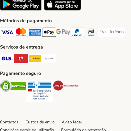
Métodos de pagamento
Transferência
Transferência P
Visa Payment Method
Mastercard Payment Method
American Express Payment Method
Apple Pay Payment Method
Google Pay Payment Method
PayPal Payment Method
Multibanco Payment Met
Serviços de entrega
GLS Shipping Method
CTTExpress Shipping Method
InPost Shipping Method
Paack Shipping Method
Pagamento seguro
Security
Security
Security
Contactos
Custos de envio
Aviso legal
Condições gerais de utilização
Formulário de retratação