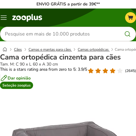
ENVIO GRÁTIS a partir de 39€**
Menu
Pesquisar
produtos
Cães
Camas e mantas para cães
Camas ortopédicas
Cama ortopéd
Cama ortopédica cinzenta para cães
Tam. M: C 90 x L 60 x A 30 cm
This is a stars rating area from zero to 5: 3.9/5
(
2645
)
Dar opinião
Seleção zooplus