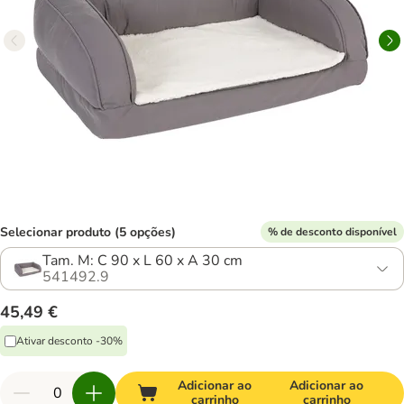
Selecionar produto (5 opções)
% de desconto disponível
Tam. M: C 90 x L 60 x A 30 cm
541492.9
45,49 €
Ativar desconto -30%
Adicionar ao
Adicionar ao
carrinho
carrinho