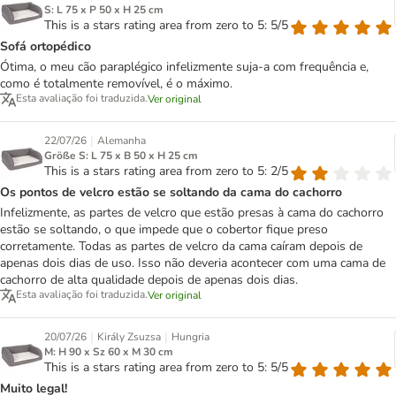
S: L 75 x P 50 x H 25 cm
This is a stars rating area from zero to 5: 5/5
Sofá ortopédico
Ótima, o meu cão paraplégico infelizmente suja-a com frequência e,
como é totalmente removível, é o máximo.
Esta avaliação foi traduzida.
Ver original
|
22/07/26
Alemanha
Größe S: L 75 x B 50 x H 25 cm
This is a stars rating area from zero to 5: 2/5
Os pontos de velcro estão se soltando da cama do cachorro
Infelizmente, as partes de velcro que estão presas à cama do cachorro
estão se soltando, o que impede que o cobertor fique preso
corretamente. Todas as partes de velcro da cama caíram depois de
apenas dois dias de uso. Isso não deveria acontecer com uma cama de
cachorro de alta qualidade depois de apenas dois dias.
Esta avaliação foi traduzida.
Ver original
|
|
20/07/26
Király Zsuzsa
Hungria
M: H 90 x Sz 60 x M 30 cm
This is a stars rating area from zero to 5: 5/5
Muito legal!