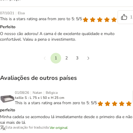
|
07/10/21
Elsa
1
This is a stars rating area from zero to 5: 5/5
Perfeito
O nosso cão adorou! A cama é de excelente qualidade e muito
confortável. Valeu a pena o investimento.
1
2
3
Anterior
Seguinte
Avaliações de outros países
|
|
01/08/26
Natan
Bélgica
taille S : L 75 x l 50 x H 25 cm
This is a stars rating area from zero to 5: 5/5
perfeito
Minha cadela se acomodou lá imediatamente desde o primeiro dia e não
sai mais de lá.
Esta avaliação foi traduzida.
Ver original