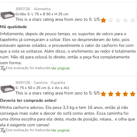
|
30/07/26
Alemanha
Größe S: L 75 x B 50 x H 25 cm
This is a stars rating area from zero to 5: 1/5
Má qualidade
Infelizmente, depois de pouco tempo, os suportes de velcro para o
tapetinho já começaram a soltar. Eles se desprenderam do teto, pois
estavam apenas colados, e provavelmente o calor do cachorro fez com
que a cola se soltasse. Além disso, o enchimento ao redor é totalmente
ruim. Não dá para colocá-lo direito, então a peça fica completamente
sem forma.
Esta avaliação foi traduzida.
Ver original
|
|
30/07/26
Carolina
Espanha
S: 75 x 50 x 25 cm (L x An x Al)
This is a stars rating area from zero to 5: 5/5
Deveria ter comprado antes!
Minha cachorra adorou. Ela pesa 3,3 kg e tem 16 anos, então já não
consegue mais subir e descer do sofá como antes. Essa caminha foi
uma ótima escolha para ela: deita, muda de posição, relaxa... e olha que
ela é exigente com camas!
Esta avaliação foi traduzida.
Ver original