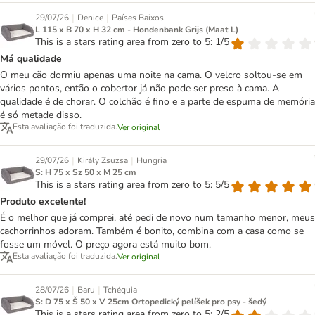
|
|
29/07/26
Denice
Países Baixos
L 115 x B 70 x H 32 cm - Hondenbank Grijs (Maat L)
This is a stars rating area from zero to 5: 1/5
Má qualidade
O meu cão dormiu apenas uma noite na cama. O velcro soltou-se em
vários pontos, então o cobertor já não pode ser preso à cama. A
qualidade é de chorar. O colchão é fino e a parte de espuma de memória
é só metade disso.
Esta avaliação foi traduzida.
Ver original
|
|
29/07/26
Király Zsuzsa
Hungria
S: H 75 x Sz 50 x M 25 cm
This is a stars rating area from zero to 5: 5/5
Produto excelente!
É o melhor que já comprei, até pedi de novo num tamanho menor, meus
cachorrinhos adoram. Também é bonito, combina com a casa como se
fosse um móvel. O preço agora está muito bom.
Esta avaliação foi traduzida.
Ver original
|
|
28/07/26
Baru
Tchéquia
S: D 75 x Š 50 x V 25cm Ortopedický pelíšek pro psy - šedý
This is a stars rating area from zero to 5: 2/5