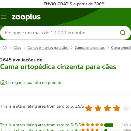
ENVIO GRÁTIS a partir de 39€**
Menu
Pesquisar
produtos
Cães
Camas e mantas para cães
Camas ortopédicas
Cama ortopéd
2645 avaliações de
Cama ortopédica cinzenta para cães
Carregar a sua foto do produto
This is a stars rating area from zero to 5: 3.9/5
This is a stars rating area from zero to 5: 5/5
(
1431
)
This is a stars rating area from zero to 5: 4/5
(
395
)