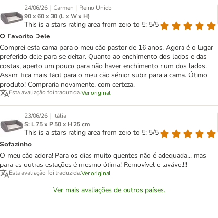
|
|
24/06/26
Carmen
Reino Unido
90 x 60 x 30 (L x W x H)
This is a stars rating area from zero to 5: 5/5
O Favorito Dele
Comprei esta cama para o meu cão pastor de 16 anos. Agora é o lugar
preferido dele para se deitar. Quanto ao enchimento dos lados e das
costas, aperto um pouco para não haver enchimento num dos lados.
Assim fica mais fácil para o meu cão sénior subir para a cama. Ótimo
produto! Compraria novamente, com certeza.
Esta avaliação foi traduzida.
Ver original
|
23/06/26
Itália
S: L 75 x P 50 x H 25 cm
This is a stars rating area from zero to 5: 5/5
Sofazinho
O meu cão adora! Para os dias muito quentes não é adequada... mas
para as outras estações é mesmo ótima! Removível e lavável!!!
Esta avaliação foi traduzida.
Ver original
Ver mais avaliações de outros países.