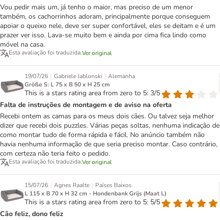
Vou pedir mais um, já tenho o maior, mas preciso de um menor
também, os cachorrinhos adoram, principalmente porque conseguem
apoiar o queixo nele, deve ser super confortável, eles se deitam e é um
prazer ver isso. Lava-se muito bem e ainda por cima fica lindo como
móvel na casa.
Esta avaliação foi traduzida.
Ver original
|
|
19/07/26
Gabriele Jablonski
Alemanha
Größe S: L 75 x B 50 x H 25 cm
This is a stars rating area from zero to 5: 3/5
Falta de instruções de montagem e de aviso na oferta
Recebi ontem as camas para os meus dois cães. Ou talvez seja melhor
dizer que recebi dois puzzles. Várias peças soltas, nenhuma indicação de
como montar tudo de forma rápida e fácil. No anúncio também não
havia nenhuma informação de que seria preciso montar. Caso contrário,
com certeza não teria feito o pedido.
Esta avaliação foi traduzida.
Ver original
|
|
15/07/26
Agnes Raalte
Países Baixos
L 115 x B 70 x H 32 cm - Hondenbank Grijs (Maat L)
This is a stars rating area from zero to 5: 5/5
Cão feliz, dono feliz