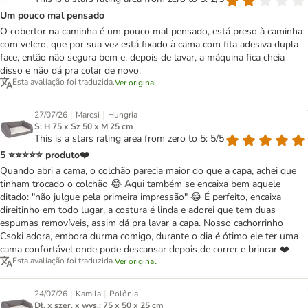
Um pouco mal pensado
O cobertor na caminha é um pouco mal pensado, está preso à caminha
com velcro, que por sua vez está fixado à cama com fita adesiva dupla
face, então não segura bem e, depois de lavar, a máquina fica cheia
disso e não dá pra colar de novo.
Esta avaliação foi traduzida.
Ver original
|
|
27/07/26
Marcsi
Hungria
S: H 75 x Sz 50 x M 25 cm
This is a stars rating area from zero to 5: 5/5
5 ⭐⭐⭐⭐⭐ produto❤️
Quando abri a cama, o colchão parecia maior do que a capa, achei que
tinham trocado o colchão 😂 Aqui também se encaixa bem aquele
ditado: "não julgue pela primeira impressão" 😂 É perfeito, encaixa
direitinho em todo lugar, a costura é linda e adorei que tem duas
espumas removíveis, assim dá pra lavar a capa. Nosso cachorrinho
Csoki adora, embora durma comigo, durante o dia é ótimo ele ter uma
cama confortável onde pode descansar depois de correr e brincar ❤️
Esta avaliação foi traduzida.
Ver original
|
|
24/07/26
Kamila
Polônia
Dł. x szer. x wys.: 75 x 50 x 25 cm