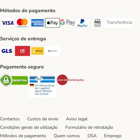
Métodos de pagamento
Transferência
Transferência P
Visa Payment Method
Mastercard Payment Method
American Express Payment Method
Apple Pay Payment Method
Google Pay Payment Method
PayPal Payment Method
Multibanco Payment Met
Serviços de entrega
GLS Shipping Method
CTTExpress Shipping Method
InPost Shipping Method
Paack Shipping Method
Pagamento seguro
Security
Security
Security
Contactos
Custos de envio
Aviso legal
Condições gerais de utilização
Formulário de retratação
Métodos de pagamento
Quem somos
DSA
Emprego