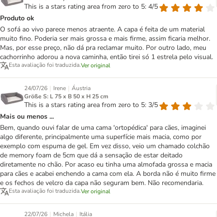
This is a stars rating area from zero to 5: 4/5
Produto ok
O sofá ao vivo parece menos atraente. A capa é feita de um material
muito fino. Poderia ser mais grossa e mais firme, assim ficaria melhor.
Mas, por esse preço, não dá pra reclamar muito. Por outro lado, meu
cachorrinho adorou a nova caminha, então tirei só 1 estrela pelo visual.
Esta avaliação foi traduzida.
Ver original
|
|
24/07/26
Irene
Áustria
Größe S: L 75 x B 50 x H 25 cm
This is a stars rating area from zero to 5: 3/5
Mais ou menos ...
Bem, quando ouvi falar de uma cama 'ortopédica' para cães, imaginei
algo diferente, principalmente uma superfície mais macia, como por
exemplo com espuma de gel. Em vez disso, veio um chamado colchão
de memory foam de 5cm que dá a sensação de estar deitado
diretamente no chão. Por acaso eu tinha uma almofada grossa e macia
para cães e acabei enchendo a cama com ela. A borda não é muito firme
e os fechos de velcro da capa não seguram bem. Não recomendaria.
Esta avaliação foi traduzida.
Ver original
|
|
22/07/26
Michela
Itália