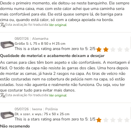
Desde o primeiro momento, ele deitou-se neste banquinho. Ele sempre
dormiu numa caixa, mas com este calor achei que uma caminha seria
mais confortável para ele. Ele está quase sempre lá, de barriga para
cima ou, quando está calor, só com a cabeça apoiada na borda.
Esta avaliação foi traduzida.
Ver original
|
08/07/26
Alemanha
Größe S: L 75 x B 50 x H 25 cm
This is a stars rating area from zero to 5: 2/5
Qualidade do material e acabamento deixam a desejar
As camas para cães têm bom aspeto e são confortáveis. A montagem é
fácil. O tecido da capa não resiste às garras dos cães. Uma hora depois
de montar as camas, já havia 2 rasgos na capa. As tiras de velcro não
estão costuradas nem na cobertura de pelúcia nem na capa, só estão
coladas. Isso não aguenta e realmente não funciona. Ou seja, vou ter
que costurar tudo para evitar mais danos.
Esta avaliação foi traduzida.
Ver original
|
|
05/07/26
Iwona
Polônia
Dł. x szer. x wys.: 75 x 50 x 25 cm
This is a stars rating area from zero to 5: 1/5
Não recomendo