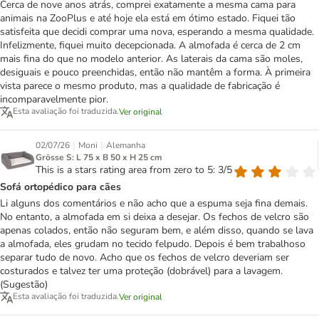
Cerca de nove anos atrás, comprei exatamente a mesma cama para
animais na ZooPlus e até hoje ela está em ótimo estado. Fiquei tão
satisfeita que decidi comprar uma nova, esperando a mesma qualidade.
Infelizmente, fiquei muito decepcionada. A almofada é cerca de 2 cm
mais fina do que no modelo anterior. As laterais da cama são moles,
desiguais e pouco preenchidas, então não mantêm a forma. À primeira
vista parece o mesmo produto, mas a qualidade de fabricação é
incomparavelmente pior.
Esta avaliação foi traduzida.
Ver original
|
|
02/07/26
Moni
Alemanha
Grösse S: L 75 x B 50 x H 25 cm
This is a stars rating area from zero to 5: 3/5
Sofá ortopédico para cães
Li alguns dos comentários e não acho que a espuma seja fina demais.
No entanto, a almofada em si deixa a desejar. Os fechos de velcro são
apenas colados, então não seguram bem, e além disso, quando se lava
a almofada, eles grudam no tecido felpudo. Depois é bem trabalhoso
separar tudo de novo. Acho que os fechos de velcro deveriam ser
costurados e talvez ter uma proteção (dobrável) para a lavagem.
(Sugestão)
Esta avaliação foi traduzida.
Ver original