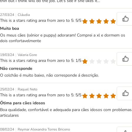
thin but I think will do the job. Let's see if she likes it...
|
27/03/24
Cláudia
This is a stars rating area from zero to 5: 5/5
Muito boa
Os meus cães (sénior e puppy) adoraram! Comprei a xl e dormem os
dois confortavelmente
|
19/03/24
Valeria Gore
This is a stars rating area from zero to 5: 1/5
Não corresponde
O colchão é muito baixo, não corresponde á descrição.
|
25/02/24
Raquel Neto
This is a stars rating area from zero to 5: 5/5
Ótima para cães idosos
Boa qualidade, confortável e adequada para cães idosos com problemas
articulares
|
08/02/24
Reymar Alexandra Torres Briceno