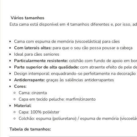
Vários tamanhos
Esta cama está disponível em 4 tamanhos diferentes e, por isso, ad
Cama com espuma de memória (viscoelástica) para cães
Com laterais altas:
para que o seu cão possa pousar a cabeça
Ideal para cães seniores
Particularmente resistente:
colchão com fundo de apoio em bor
Parte superior de alta qualidade:
com atraente efeito de pele d
Design intemporal: enquadrando-se perfeitamente na decoração 
Antiderrapante:
graças às saliências antiderrapantes
Cores
:
Cama: cinzenta
Capa em tecido peluche: marfim/cinzento
Material
:
Capa: 100% poliéster
Colchão: espuma (poliuretano) / espuma de memória (viscoelás
Tabela de tamanhos: