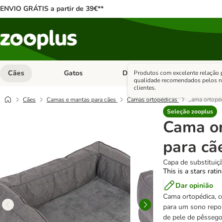
ENVIO GRÁTIS a partir de 39€**
Cães
Gatos
Dieta Vet.
Antipara
Produtos com excelente relação 
Abrir menu de categoria: Cães
Abrir menu de categoria: Gatos
Abrir menu 
qualidade recomendados pelos 
clientes.
Cães
Camas e mantas para cães
Camas ortopédicas
Cama ortopéd
Seleção zooplus
Cama or
para cã
Capa de substituiçã
This is a stars rati
Dar opinião
Cama ortopédica, co
para um sono repou
de pele de pêssego,