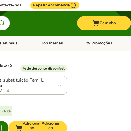
ntacte-nos!
Repetir encomenda
Carrinho
s animais
Top Marcas
% Promoções
ores
nu de categoria: Pássaros
Abrir menu de categoria: Outros animais
Abrir menu de categoria: T
duto (5
% de desconto disponível
 substituição Tam. L,
a
2.14
to -40%
Adicionar
Adicionar
ao
ao