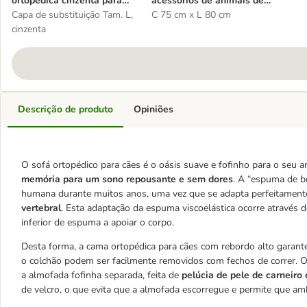
ortopédica cinzenta para
acessórios de animais de
cães
Capa de substituição Tam. L,
estimação
C 75 cm x L 80 cm
cinzenta
Descrição de produto
Opiniões
O sofá ortopédico para cães é o oásis suave e fofinho para o seu
memória para um sono repousante e sem dores
. A “espuma de b
humana durante muitos anos, uma vez que se adapta perfeitament
vertebral
. Esta adaptação da espuma viscoelástica ocorre através 
inferior de espuma a apoiar o corpo.
Desta forma, a cama ortopédica para cães com rebordo alto garan
o colchão podem ser facilmente removidos com fechos de correr. O
a almofada fofinha separada, feita de
pelúcia de pele de carneir
de velcro, o que evita que a almofada escorregue e permite que 