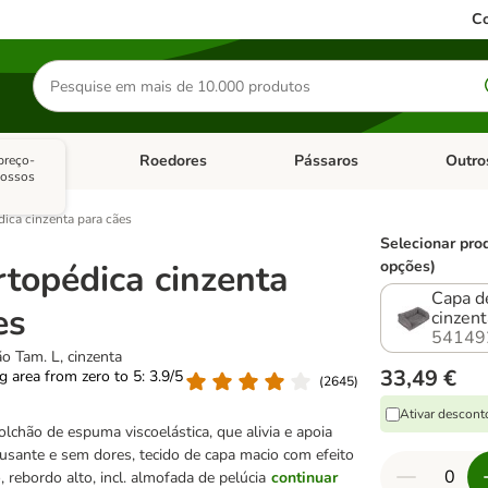
Co
Pesquisar
produtos
sitários
Roedores
Pássaros
Outro
preço-
de categoria: Dieta Vet.
Abrir menu de categoria: Antiparasitários
Abrir menu de categoria: Roed
Abrir me
nossos
ica cinzenta para cães
Selecionar pro
topédica cinzenta
opções)
Capa de
es
cinzent
54149
o Tam. L, cinzenta
33,49 €
ng area from zero to 5: 3.9/5
(
2645
)
Ativar descon
lchão de espuma viscoelástica, que alivia e apoia
sante e sem dores, tecido de capa macio com efeito
 rebordo alto, incl. almofada de pelúcia
continuar