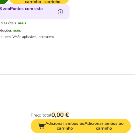
carrinho
carrinho
3 zooPontos com este
dias úteis.
mais
oluções
mais
ncluem IVA
Se aplicável, acrescem
0,00 €
Preço total
Adicionar ambos ao
Adicionar ambos ao
carrinho
carrinho