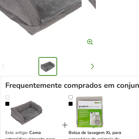
Frequentemente comprados em conjun
Cama ortopédica cinzenta para cães
Bolsa de lavagem XL para acessór
Este artigo
:
Cama
Bolsa de lavagem XL para