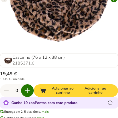
Castanho (76 x 12 x 38 cm)
2185371.0
19,49 €
19,49 € / unidade
Adicionar ao
Adicionar ao
carrinho
carrinho
Ganhe 19 zooPontos com este produto
Entrega em 2-5 dias úteis.
mais
Política de devoluções
mais