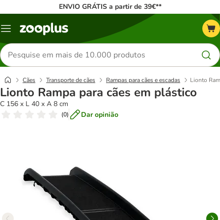
ENVIO GRÁTIS a partir de 39€**
Menu
Pesquisar
produtos
Cães
Transporte de cães
Rampas para cães e escadas
Lionto Ram
Lionto Rampa para cães em plástico
C 156 x L 40 x A 8 cm
Dar opinião
(
0
)