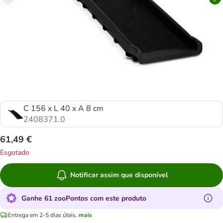
C 156 x L 40 x A 8 cm
2408371.0
61,49 €
Esgotado
Notificar assim que disponível
Ganhe 61 zooPontos com este produto
Entrega em 2-5 dias úteis.
mais