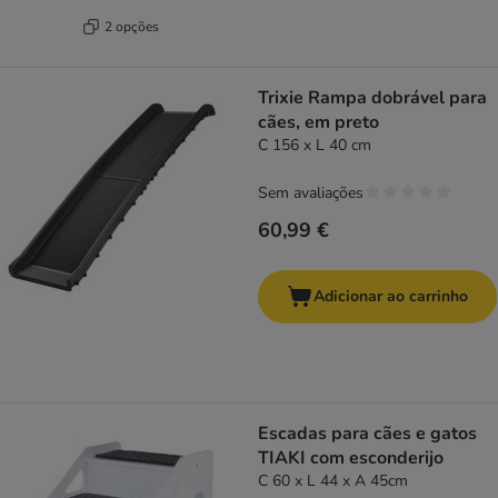
2 opções
Trixie Rampa dobrável para
cães, em preto
C 156 x L 40 cm
Sem avaliações
60,99 €
Adicionar ao carrinho
Escadas para cães e gatos
TIAKI com esconderijo
C 60 x L 44 x A 45cm