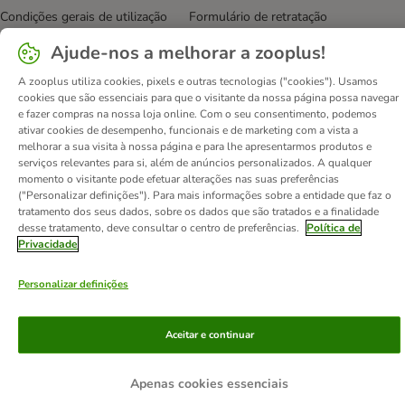
Condições gerais de utilização
Formulário de retratação
Métodos de pagamento
Quem somos
DSA
Emprego
Ajude-nos a melhorar a zooplus!
Política de privacidade
Website Corporativo
A zooplus utiliza cookies, pixels e outras tecnologias ("cookies"). Usamos
Declaração de acessibilidade
cookies que são essenciais para que o visitante da nossa página possa navegar
e fazer compras na nossa loja online. Com o seu consentimento, podemos
© zooplus SE
2026
ativar cookies de desempenho, funcionais e de marketing com a vista a
melhorar a sua visita à nossa página e para lhe apresentarmos produtos e
serviços relevantes para si, além de anúncios personalizados. A qualquer
momento o visitante pode efetuar alterações nas suas preferências
("Personalizar definições"). Para mais informações sobre a entidade que faz o
tratamento dos seus dados, sobre os dados que são tratados e a finalidade
desse tratamento, deve consultar o centro de preferências.
Política de
Privacidade
Personalizar definições
Aceitar e continuar
Apenas cookies essenciais