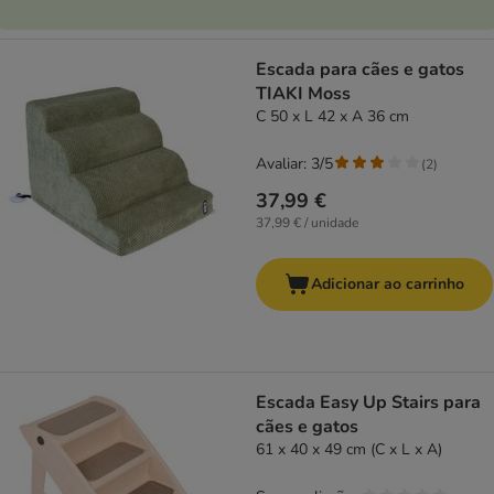
Escada para cães e gatos
TIAKI Moss
C 50 x L 42 x A 36 cm
Avaliar: 3/5
(
2
)
37,99 €
37,99 € / unidade
Adicionar ao carrinho
Escada Easy Up Stairs para
cães e gatos
61 x 40 x 49 cm (C x L x A)