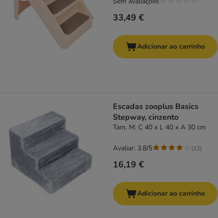
Sem avaliações
33,49 €
Adicionar ao carrinho
Escadas zooplus Basics
Stepway, cinzento
Tam. M: C 40 x L 40 x A 30 cm
Avaliar: 3.8/5
(
12
)
16,19 €
Adicionar ao carrinho