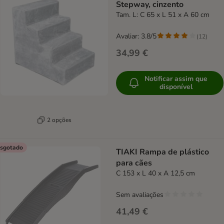
Stepway, cinzento
Tam. L: C 65 x L 51 x A 60 cm
Avaliar: 3.8/5
(
12
)
34,99 €
Notificar assim que
disponível
2 opções
sgotado
TIAKI Rampa de plástico
para cães
C 153 x L 40 x A 12,5 cm
Sem avaliações
41,49 €