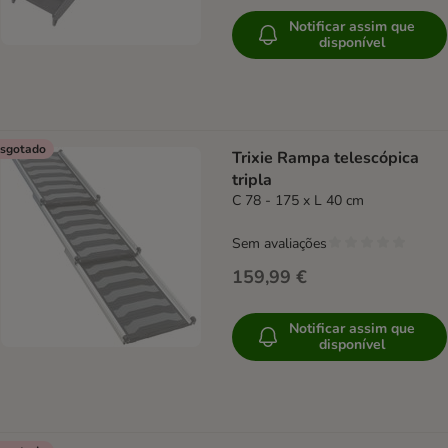
Notificar assim que
disponível
sgotado
Trixie Rampa telescópica
tripla
C 78 - 175 x L 40 cm
Sem avaliações
159,99 €
Notificar assim que
disponível