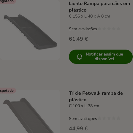
sgotado
Lionto Rampa para cães em
plástico
C 156 x L 40 x A 8 cm
Sem avaliações
61,49 €
Notificar assim que
disponível
sgotado
Trixie Petwalk rampa de
plástico
C 100 x L 38 cm
Sem avaliações
44,99 €