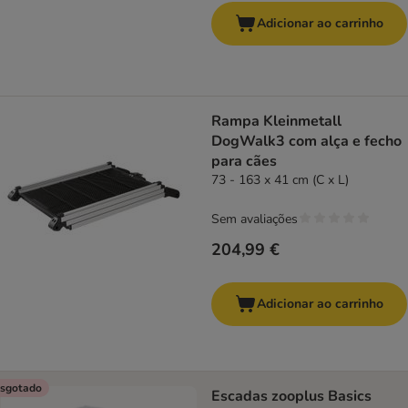
Adicionar ao carrinho
Rampa Kleinmetall
DogWalk3 com alça e fecho
para cães
73 - 163 x 41 cm (C x L)
Sem avaliações
204,99 €
Adicionar ao carrinho
sgotado
Escadas zooplus Basics