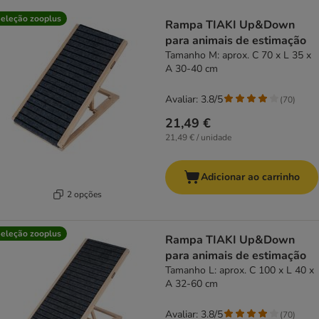
product items have been changed
eleção zooplus
Rampa TIAKI Up&Down
para animais de estimação
Tamanho M: aprox. C 70 x L 35 x
A 30-40 cm
Avaliar: 3.8/5
(
70
)
21,49 €
21,49 € / unidade
Adicionar ao carrinho
2 opções
eleção zooplus
Rampa TIAKI Up&Down
para animais de estimação
Tamanho L: aprox. C 100 x L 40 x
A 32-60 cm
Avaliar: 3.8/5
(
70
)