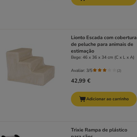
Lionto Escada com cobertura
de peluche para animais de
estimação
Bege: 46 x 36 x 34 cm (C x L x A)
Avaliar: 3/5
(
2
)
42,99 €
Adicionar ao carrinho
Trixie Rampa de plástico
para cães