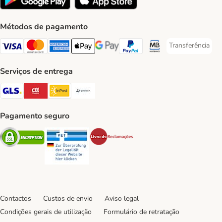
Métodos de pagamento
Transferência
Transferência P
Visa Payment Method
Mastercard Payment Method
American Express Payment Method
Apple Pay Payment Method
Google Pay Payment Method
PayPal Payment Method
Multibanco Payment Met
Serviços de entrega
GLS Shipping Method
CTTExpress Shipping Method
InPost Shipping Method
Paack Shipping Method
Pagamento seguro
Security
Security
Security
Contactos
Custos de envio
Aviso legal
Condições gerais de utilização
Formulário de retratação