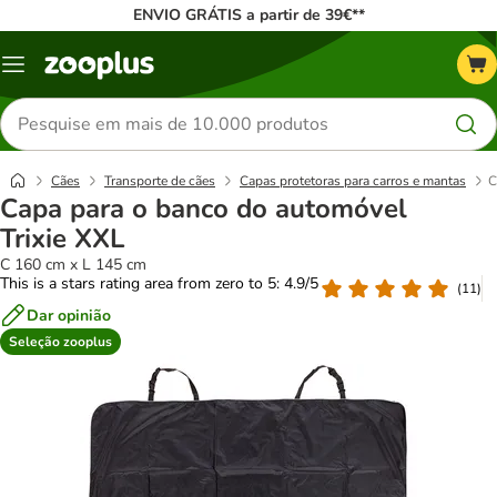
ENVIO GRÁTIS a partir de 39€**
Menu
Pesquisar
produtos
Cães
Transporte de cães
Capas protetoras para carros e mantas
C
Capa para o banco do automóvel
Trixie XXL
C 160 cm x L 145 cm
This is a stars rating area from zero to 5: 4.9/5
(
11
)
Dar opinião
Seleção zooplus