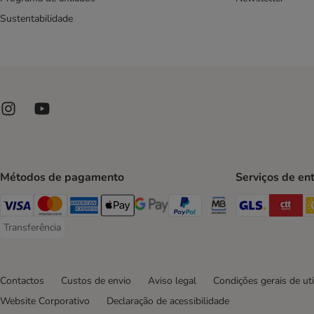
Sustentabilidade
Métodos de pagamento
Serviços de en
GLS Ship
CT
Visa Payment Method
Mastercard Payment Method
American Express Payment Method
Apple Pay Payment Method
Google Pay Payment Method
PayPal Payment Method
Multibanco Payment Met
Transferência
Transferência Payment Method
Contactos
Custos de envio
Aviso legal
Condições gerais de uti
Website Corporativo
Declaração de acessibilidade