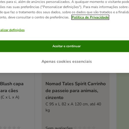
Esgotado
ntes para si, além de anúncios personalizados. A qualquer momento o visitante pode
ções nas suas preferências ("Personalizar definições"). Para mais informações sobre 
de que faz o tratamento dos seus dados, sobre os dados que são tratados e a finali
ento, deve consultar o centro de preferências.
Política de Privacidade
alizar definições
Aceitar e continuar
Apenas cookies essenciais
At
Blush capa
Nomad Tales Spirit Carrinho
para cães
de passeio para animais,
(C x L x A)
cinzento
C 95 x L 82 x A 120 cm, até 40
kg
Sem avaliações