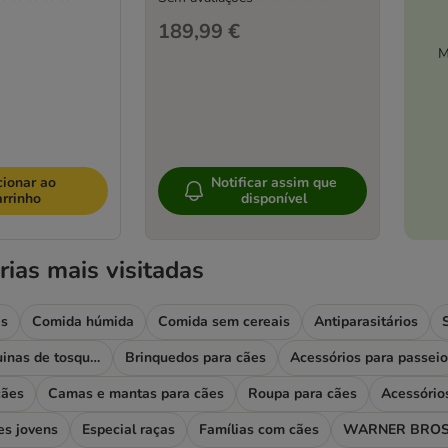
189,99 €
M
cionar ao
Notificar assim que
arrinho
disponível
rias mais visitadas
es
Comida húmida
Comida sem cereais
Antiparasitários
Higiene e máquinas de tosquiar
Brinquedos para cães
Acessórios para passeio
cães
Camas e mantas para cães
Roupa para cães
Acessório
es jovens
Especial raças
Famílias com cães
WARNER BROS