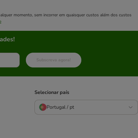
 qualquer momento, sem incorrer em quaisquer custos além dos custos
e
ades!
Subscreva agora!
Selecionar país
Portugal / pt