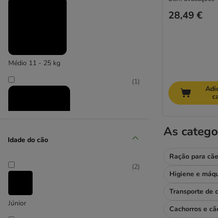
28,49 €
Médio 11 - 25 kg
(
1
)
Adi
c
As catego
Idade do cão
Grande 26 - 44 kg
Ração para cã
(
2
)
Transporte de 
Júnior
Cachorros e cã