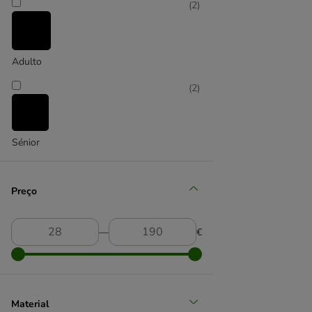
(
2
)
Adulto
(
2
)
Sénior
Preço
―
€
Material