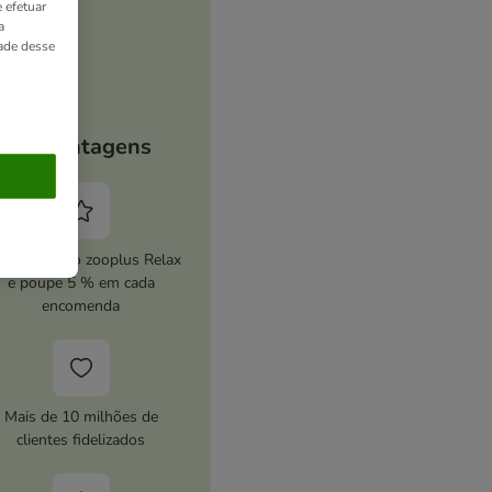
 efetuar
a
dade desse
As vantagens
ive o serviço zooplus Relax
e poupe 5 % em cada
encomenda
Mais de 10 milhões de
clientes fidelizados