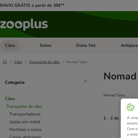
ENVIO GRÁTIS a partir de 39€**
Cães
Gatos
Dieta Vet.
Antipara
Abrir menu de categoria: Cães
Abrir menu de categoria: Gatos
Abrir menu 
Cães
Transporte de cães
Nomad Tales
Nomad 
Categoria
Nomad Tales
Cães
Transporte de cães
Transportadoras
A zoop
1 - 2 de 2 result
Jaulas em metal
essenc
Com o 
Mochilas e sacos
product items ha
a vist
Caixas dobráveis