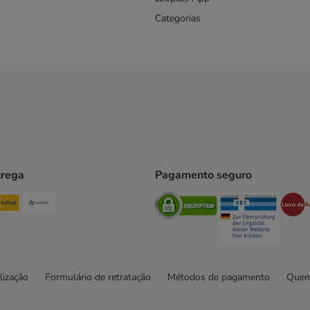
Categorias
trega
Pagamento seguro
ping Method
TExpress Shipping Method
InPost Shipping Method
Paack Shipping Method
Security
Securit
hod
lização
Formulário de retratação
Métodos de pagamento
Quem