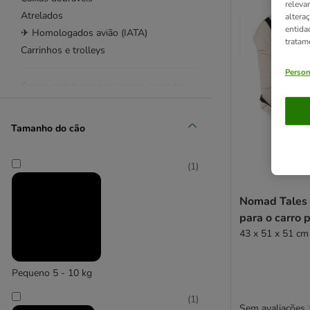
releva
Atrelados
altera
entida
✈ Homologados avião (IATA)
tratam
Carrinhos e trolleys
Person
Capas protetoras para carros e mantas
Grades de proteção auto
Rampas para cães e escadas
Tamanho do cão
Cintos de segurança para cães
Comedouros de viagem
(
1
)
Camas de viagem
GPS para cães
Nomad Tales 
Acessórios Auto
para o carro 
43 x 51 x 51 cm 
ADAPTIL
Nomad Tales
Pequeno 5 - 10 kg
(
1
)
Sem avaliações