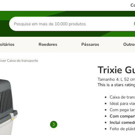
Co
Pesquisar
produtos
sitários
Roedores
Pássaros
Outro
de categoria: Dieta Vet.
Abrir menu de categoria: Antiparasitários
Abrir menu de categoria: Roed
Abrir me
liver Caixa de transporte
Trixie G
Tamanho 4: L 52 cm
This is a stars ratin
Caixa de tran
Ideal para vi
Com pega lar
Com compart
Inclui comed
Feito de plás