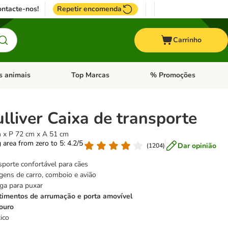
ntacte-nos!
Repetir encomenda
Carrinho
s animais
Top Marcas
% Promoções
ores
nu de categoria: Pássaros
Abrir menu de categoria: Outros animais
Abrir menu de categoria: T
ulliver Caixa de transporte
 x P 72 cm x A 51 cm
g area from zero to 5: 4.2/5
Dar opinião
(
1204
)
sporte confortável para cães
agens de carro, comboio e avião
ga para puxar
imentos de arrumação e porta amovível
ouro
tico