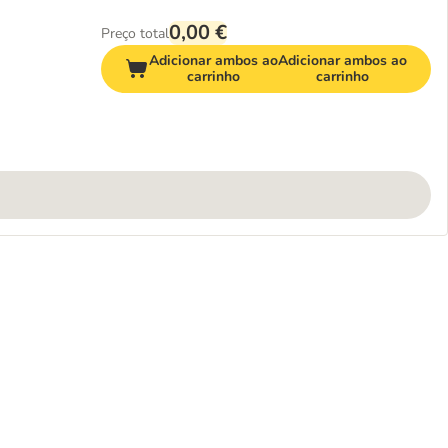
0,00 €
Preço total
Adicionar ambos ao
Adicionar ambos ao
carrinho
carrinho