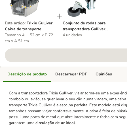
Este artigo
:
Trixie Gulliver
Conjunto de rodas para
Caixa de transporte
transportadora Gulliver
Tamanho 4: L 52 cm x P 72
Trixie IATA para cães
4 unidades
cm x A 51 cm
Descrição de produto
Descarregar PDF
Opiniões
Com a transportadora Trixie Gulliver, viajar torna-se uma experiênci
comboio ou avião, se quer levar o seu cão numa viagem, uma caixa d
transporte Trixie Gulliver é a escolha perfeita. Este modelo está 
tamanhos possam viajar confortavelmente. A caixa é feita de plástico
possui uma porta de metal que abre lateralmente e fecha com segu
garantem uma
circulação de ar ideal
.