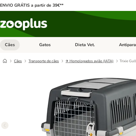
ENVIO GRÁTIS a partir de 39€**
Cães
Gatos
Dieta Vet.
Antipara
Abrir menu de categoria: Cães
Abrir menu de categoria: Gatos
Abrir menu 
Cães
Transporte de cães
✈ Homologados avião (IATA)
Trixie Gul