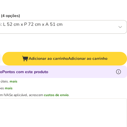
 (4 opções)
: L 52 cm x P 72 cm x A 51 cm
Adicionar ao carrinho
Adicionar ao carrinho
oPontos com este produto
úteis.
mais
ões
mais
em IVA
Se aplicável, acrescem
custos de envio
.