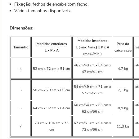
Fixação
: fechos de encaixe com fecho.
Vários tamanhos disponíveis.
Dimensões:
Medidas interiores
Medidas exteriores
Peso da
Tamanho
L (max./min.) x P x A
má
L x P x A
caixa vazia
(max./min.)
46 cm/43 cm x 64 cm x
at
4
52 cm x 72 cm x 51 cm
4,7 kg
47 cm/41 cm
54 cm/49 cm x 71 cm x
at
5
58 cm x 79 cm x 60 cm
7,1 kg
57 cm/51 cm
60 cm/54 cm x 83 cm x
at
6
64 cm x 92 cm x 64 cm
8,9 kg
62 cm/56 cm
73 cm x 104 cm x 75
67 cm/61 cm x 94 cm x
at
7
11,3 kg
cm
73 cm/66 cm