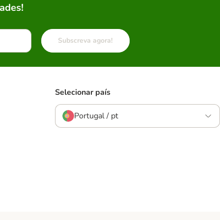
ades!
Subscreva agora!
Selecionar país
Portugal / pt