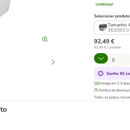
continuar
Selecionar produto
Tamanho 4
362083.0
92,49 €
92,49 € / unidade
Ganhe 92 zo
Entrega em 2-5 dias 
Política de devoluç
Todos os preços inclu
to
ora Gulliver Trixie IATA para cães