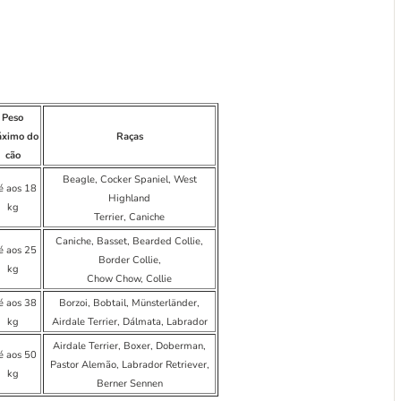
Peso
ximo do
Raças
cão
Beagle, Cocker Spaniel, West
é aos 18
Highland
kg
Terrier, Caniche
Caniche, Basset, Bearded Collie,
é aos 25
Border Collie,
kg
Chow Chow, Collie
é aos 38
Borzoi, Bobtail, Münsterländer,
kg
Airdale Terrier, Dálmata, Labrador
Airdale Terrier, Boxer, Doberman,
é aos 50
Pastor Alemão, Labrador Retriever,
kg
Berner Sennen